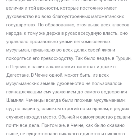
величия и той важности, которые постоянно имеет
духовенство во всех благоустроенных магометанских
государствах. По образованию, стоя выше всех классов
народа, к тому же держа в руках всесудную власть, оно
управляло произвольно умами легкомысленных
мусульман, привыкших во всех делах своей жизни
покоряться его превосходству. Так было везде, в Турции,
в Персии, в наших закавказских ханствах и даже в
Дагестане. В Чечне одной, может быть, из всех
мусульманских земель духовенство не пользовалось
принадлежащим ему уважением до самого водворения
Шамиля. Чеченцы всегда были плохими мусульманами;
суд по шариату, слишком строгий по их нравам, в редких
случаях находил место. Обычай и самоуправство решали
почти все дела. Притом же, в Чечне, как было сказано
выше, не существовало никакого единства и никакого