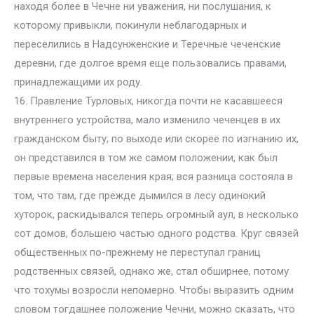
находя более в Чечне ни уважения, ни послушания, к
которому привыкли, покинули неблагодарных и
переселились в Надсунженские и Теречные чеченские
деревни, где долгое время еще пользовались правами,
принадлежащими их роду.
16. Правление Турловых, никогда почти не касавшееся
внутреннего устройства, мало изменило чеченцев в их
гражданском быту; по выходе или скорее по изгнанию их,
он представился в том же самом положении, как был
первые времена населения края; вся разница состояла в
том, что там, где прежде дымился в лесу одинокий
хуторок, раскидывался теперь огромный аул, в несколько
сот домов, большею частью одного родства. Круг связей
общественных по-прежнему не переступал границ
родственных связей, однако же, стал обширнее, потому
что тохумы возросли непомерно. Чтобы выразить одним
словом тогдашнее положение Чечни, можно сказать, что