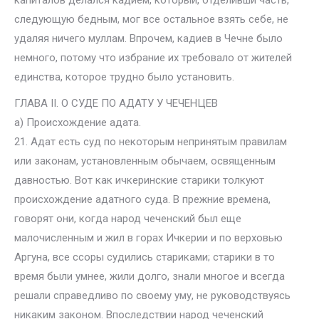
капиталов делался кадием, который, отделивши часть,
следующую бедным, мог все остальное взять себе, не
удаляя ничего муллам. Впрочем, кадиев в Чечне было
немного, потому что избрание их требовало от жителей
единства, которое трудно было установить.
ГЛАВА II. О СУДЕ ПО АДАТУ У ЧЕЧЕНЦЕВ
а) Происхождение адата.
21. Адат есть суд по некоторым непринятым правилам
или законам, установленным обычаем, освященным
давностью. Вот как ичкеринские старики толкуют
происхождение адатного суда. В прежние времена,
говорят они, когда народ чеченский был еще
малочисленным и жил в горах Ичкерии и по верховью
Аргуна, все ссоры судились стариками; старики в то
время были умнее, жили долго, знали многое и всегда
решали справедливо по своему уму, не руководствуясь
никаким законом. Впоследствии народ чеченский