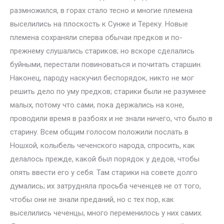
размножился, в горах стало тесно и многие племена
выселились на плоскость к Сунже и Тереку. Новые
племена сохраняли сперва обычаи предков и по-
прежнему слушались стариков; но вскоре сделались
буйными, перестали повиноваться и почитать старшин.
Наконец, пароду наскучил беспорядок, никто не мог
решить дело по уму предков; старики были не разумнее
малых, потому что сами, пока держались на коне,
проводили время в разбоях и не знали ничего, что было в
старину. Всем общим голосом положили послать в
Ношхой, колыбель чеченского народа, спросить, как
делалось прежде, какой был порядок у дедов, чтобы
опять ввести его у себя. Там старики на совете долго
думались; их затрудняла просьба чеченцев не от того,
чтобы они не знали преданий, но с тех пор, как
выселились чеченцы, много переменилось у них самих.