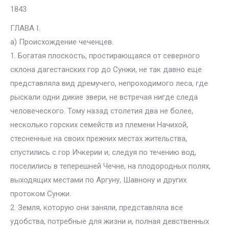
1843
ГЛАВА I.
а) Происхождение чеченцев.
1. Богатая плоскость, простирающаяся от северного
склона дагестанских гор до Сунжи, не так давно еще
представляла вид дремучего, непроходимого леса, где
рыскали одни дикие звери, не встречая нигде следа
человеческого. Тому назад столетия два не более,
несколько горских семейств из племени Начихой,
стесненные на своих прежних местах жительства,
спустились с гор Ичкерии и, следуя по течению вод,
поселились в теперешней Чечне, на плодородных полях,
выходящих местами по Аргуну, Шавнону и других
протоком Сунжи.
2. Земля, которую они заняли, представляла все
удобства, потребные для жизни и, полная девственных