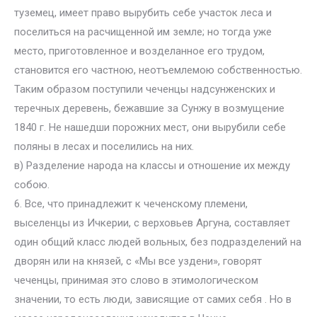
туземец, имеет право вырубить себе участок леса и
поселиться на расчищенной им земле; но тогда уже
место, приготовленное и возделанное его трудом,
становится его частною, неотъемлемою собственностью.
Таким образом поступили чеченцы надсунженских и
теречных деревень, бежавшие за Сунжу в возмущение
1840 г. Не нашедши порожних мест, они вырубили себе
поляны в лесах и поселились на них.
в) Разделение народа на классы и отношение их между
собою.
6. Все, что принадлежит к чеченскому племени,
выселенцы из Ичкерии, с верховьев Аргуна, составляет
один общий класс людей вольных, без подразделений на
дворян или на князей, с «Мы все уздени», говорят
чеченцы, принимая это слово в этимологическом
значении, то есть люди, зависящие от самих себя . Но в