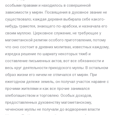
особыми правами и находилось в совершенной
зависимости у мирян. Посвящения в духовное звание не
существовало; каждая деревня выбирала себе какого-
нибудь грамотея, знающего по-арабски, и назначала его
своим муллою. Церковное служение, не требующее у
магометанской религии особого приготовления, потому
что оно состоит в древних молитвах, известных каждому,
изредка решение по шариату некоторых тяжб и
составление письменных актов, вот все обязанности и
весь круг деятельности приходского муллы. В остальном
образ жизни его ничем не отличался от мирян. При
ежегодном дележе земель, он получал участок наравне с
прочими жителями и как все прочие занимался
хлебопашеством и торговлею. Особых доходов,
предоставленных духовенству магометанскому,
чеченские муллы не получали до водворения власти