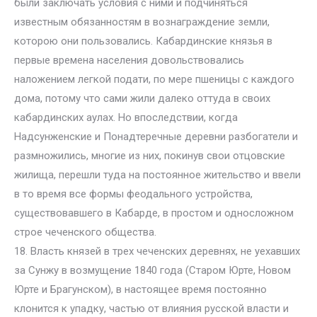
были заключать условия с ними и подчиняться
известным обязанностям в вознаграждение земли,
которою они пользовались. Кабардинские князья в
первые времена населения довольствовались
наложением легкой подати, по мере пшеницы с каждого
дома, потому что сами жили далеко оттуда в своих
кабардинских аулах. Но впоследствии, когда
Надсунженские и Понадтеречные деревни разбогатели и
размножились, многие из них, покинув свои отцовские
жилища, перешли туда на постоянное жительство и ввели
в то время все формы феодального устройства,
существовавшего в Кабарде, в простом и односложном
строе чеченского общества.
18. Власть князей в трех чеченских деревнях, не уехавших
за Сунжу в возмущение 1840 года (Старом Юрте, Новом
Юрте и Брагунском), в настоящее время постоянно
клонится к упадку, частью от влияния русской власти и