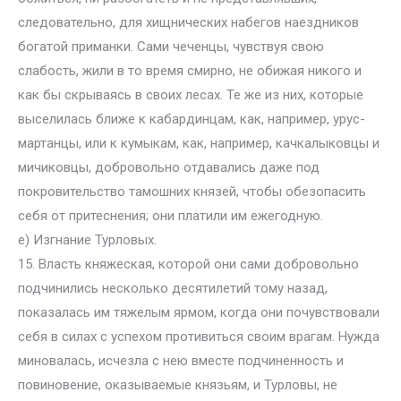
следовательно, для хищнических набегов наездников
богатой приманки. Сами чеченцы, чувствуя свою
слабость, жили в то время смирно, не обижая никого и
как бы скрываясь в своих лесах. Те же из них, которые
выселилась ближе к кабардинцам, как, например, урус-
мартанцы, или к кумыкам, как, например, качкалыковцы и
мичиковцы, добровольно отдавались даже под
покровительство тамошних князей, чтобы обезопасить
себя от притеснения; они платили им ежегодную.
e) Изгнание Турловых.
15. Власть княжеская, которой они сами добровольно
подчинились несколько десятилетий тому назад,
показалась им тяжелым ярмом, когда они почувствовали
себя в силах с успехом противиться своим врагам. Нужда
миновалась, исчезла с нею вместе подчиненность и
повиновение, оказываемые князьям, и Турловы, не