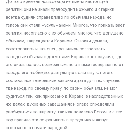
До того времени ношхоевцы не имели настоящей
религии; они не знали правосудия Божьего и старики
всегда судили справедливо по обычаям народа, но
теперь они стали мусульманами. Многое, что приказывает
религия, несогласно с их обычаем; многое, что допущено
обычаем, запрещается Кораном. Старики думали,
советовались и, наконец, решились согласовать
народные обычаи с догматами Корана в тех случаях, где
это оказывалось возможным, не отнимая совершенно от
народа его любимую, разгульную вольницу. От этого
составились теперешние законы адата для тех случаев,
где народ, по своему праву, по своим обычаям, не мог
судиться так, как приказано в Коране; в наследственных
же делах, духовных завещаниях и опеке определили
разбираться по шариату, так как повелено Богом, и с тех
пор правила эти сохранились в преданиях и живут
постоянно в памяти народной.