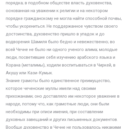
порядка; в подобном обществе власть духовенства,
основанная на уважении к религии и на некотором
порядке гражданскому не могла найти способной почвы,
чтобы укорениться. Не поддержанное чувством своего
достоинства, духовенство пришло в упадок и до
водворения Шамиля было бедно и невежественно; во
всей Чечне не было ни одного ученого алима; молодые
люди, посветившие себя изучению арабского языка и
Корана (металимы), ходили воспитываться в Чиркей, в
Акушу или Кази-Кумык.
Знание грамоты было единственное преимущество,
которое чеченские муллы имели над своими
прихожанами; оно доставляло им некоторое уважение в
народе, потому что, как грамотные люди, они были
необходимы при описи имения, при составлении
духовных завещаний и других письменных документов.
Вообще духовенство в Чечне не пользовалось никакими