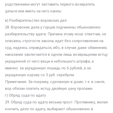
родственники могут заставить первого возвратить
деньги или иметь на него канлы.
в) Разбирательство воровских дел.
28. Воровские дела у горцев подчинены обыкновенно
разбирательству адата. Причина этому ясна: ответчик, не
опасаясь строгости закона, идет без сопротивления на
суд, надеясь оправдаться, ибо, в случае даже обвинения,
наказание заключается в одном лишь возвращении истцу
украденной от него вещи и небольшого штрафа, а
именно: за украденную лошадь по 6 рублей, а за
украденную корову со 3 руб. серебром.
Примечание. За покражу, сделанную в доме, т е. в сакле,
вор обязан платить истцу двойную цену пропажи.
г) Обряд суда по адату.
29. Обряд суда по адату весьма прост. Противнику, желая
кончить дело по адату, выбирают обыкновенно в