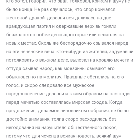
кто хотел, говорил, что звал, толковал; крикам и шуму не
было конца. Не раз случалось, что спор кончался
жестокой дракой; деревня вся делилась на две
враждующая партия и одержавшие верх выгоняли
безжалостно побежденных, которые или селиться на
новых местах. Сколь же беспорядочно сзывался народ
на эти чеченские веча: кто-нибудь из жителей, задумавши
потолковать о важном деле, вылезал на кровлю мечети и
оттуда сзывал народ, как моеззины сзывают его
обыкновенно на молитву. Праздные сбегались на его
голос, и скоро следовало все мужеское
народонаселение деревни и таким образом на площади
перед мечетью составлялась мирская сходка. Когда
предложение, делаемое виновником собрания, не было
достойно внимания, толпа скоро расходилась без
негодования на нарушителя общественного покоя,
потому что для чеченца всякая новость, всякий шум