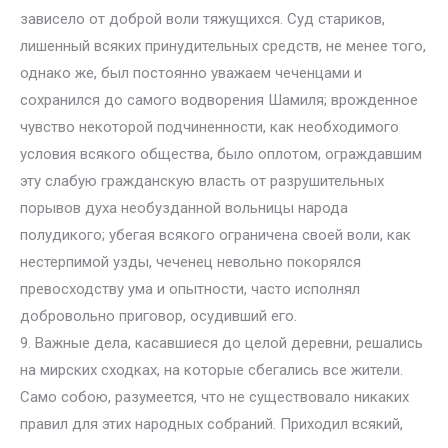
зависело от доброй воли тяжущихся. Суд стариков,
лишенный всяких принудительных средств, не менее того,
однако же, был постоянно уважаем чеченцами и
сохранился до самого водворения Шамиля; врожденное
чувство некоторой подчиненности, как необходимого
условия всякого общества, было оплотом, ограждавшим
эту слабую гражданскую власть от разрушительных
порывов духа необузданной вольницы народа
полудикого; убегая всякого ограничена своей воли, как
нестерпимой узды, чеченец невольно покорялся
превосходству ума и опытности, часто исполнял
добровольно приговор, осудивший его.
9. Важные дела, касавшиеся до целой деревни, решались
на мирских сходках, на которые сбегались все жители.
Само собою, разумеется, что не существовало никаких
правил для этих народных собраний. Приходил всякий,