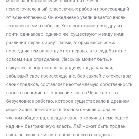
массе народонаселения находится в Чечне
немногочисленный класс личных рабов и происходящий
от военнопленных. Он ежедневно увеличивается вновь
захваченными в набегах. Хотя состояние тех и других
почти одинаково, однако же, существуют между ними
различия: первых зовут лаями, вторых иессырями;
последние тем разнствуют от первых, что судьба их не
совсем еще определена. Иессырь может быть, и
выкуплен, и воротиться на родину, тогда как лай,
забывший свое происхождение, без связей с отечеством
своих предков, составляет неотъемлемую собственность
своего господина. Положение лаев в Чечне есть то
безусловное рабство, которое существовало в древнем
мире. Холоп почитается в полном смысле слова не
членом общества, а вещью своего хозяина, немеющего
над ним безграничную власть. Лай может быть продан,
наказан, лишен жизни по воле своего господина;