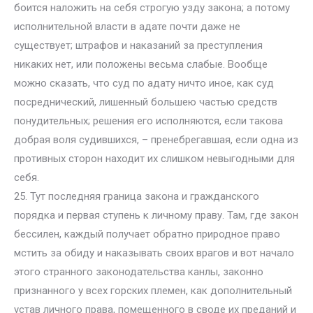
боится наложить на себя строгую узду закона; а потому
исполнительной власти в адате почти даже не
существует; штрафов и наказаний за преступления
никаких нет, или положены весьма слабые. Вообще
можно сказать, что суд по адату ничто иное, как суд
посреднический, лишенный большею частью средств
понудительных; решения его исполняются, если такова
добрая воля судившихся, – пренебрегавшая, если одна из
противных сторон находит их слишком невыгодными для
себя.
25. Тут последняя граница закона и гражданского
порядка и первая ступень к личному праву. Там, где закон
бессилен, каждый получает обратно природное право
мстить за обиду и наказывать своих врагов и вот начало
этого странного законодательства канлы, законно
признанного у всех горских племен, как дополнительный
устав личного права, помещенного в своде их преданий и