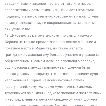
введения наших законов, частью от того, что народ,
разбогатевши и размножившись, начинает тяготиться
податью, платимою князьям, которые ни в каком случае
не могут отказать ему ни покровительства, ни защиты.
з) Духовенство.
19. Духовенству магометанскому (по смыслу самого
Корана) не только предоставлено высокое значение и
почетное место в обществе, но также и власть
гражданская, дающая ему большое участие в управлении
общественном. В самом деле, по завещанию пророка,
суд и расправа между правоверными должны быть
всегда деланы по шариату, т. е. согласно правилам суда,
изложенным в Коране на всевозможные случаи
преступлений; кому же, кроме мулл и ученых алимов,
трудившихся всю жизнь над истолкованием часто темных
и неопределенных изречений священной книги, должна
принадлежать власть судная. Вот главная причина того