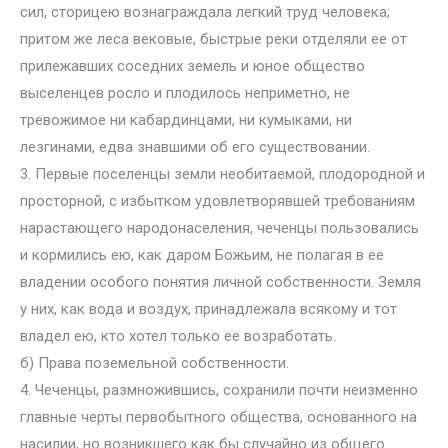
сил, сторицею вознаграждала легкий труд человека;
притом же леса вековые, быстрые реки отделяли ее от
прилежавших соседних земель и юное общество
выселенцев росло и плодилось неприметно, не
тревожимое ни кабардинцами, ни кумыками, ни
лезгинами, едва знавшими об его существовании.
3. Первые поселенцы земли необитаемой, плодородной и
просторной, с избытком удовлетворявшей требованиям
нарастающего народонаселения, чеченцы пользовались
и кормились ею, как даром Божьим, не полагая в ее
владении особого понятия личной собственности. Земля
у них, как вода и воздух, принадлежала всякому и тот
владел ею, кто хотел только ее возработать.
б) Права поземельной собственности.
4. Чеченцы, размножившись, сохранили почти неизменно
главные черты первобытного общества, основанного на
насилии, но возникшего как бы случайно из общего