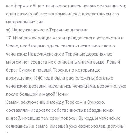
все формы общественные остались неприкосновенными;
один размер общества изменился с возрастанием его
материальных сил.
ж) Надсунженские и Теречные деревни.
17. Изображая общие черты гражданского устройства в
Чечне, необходимо здесь сказать несколько слов о
чеченских Надсунженских и Теречных деревнях, во
многом нет сходств их с описанным нами выше. Левый
берег Сунжи и правый Терека, по которым до
возмущения 1840 года были расположены богатые
чеченские деревни, населились чеченцами, вероятно, уже
после большой и малой Чечни.
Земли, заключенные между Тереком и Сунжею,
составляли издревле собственность кабардинских
князей, имевших там свои покосы. Выходцы чеченские,
селившись на земле, имевшей уже своих хозяев, должны