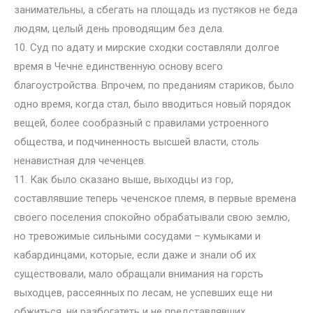
занимательны, а сбегать на площадь из пустяков не беда
людям, целый день проводящим без дела.
10. Суд по адату и мирские сходки составляли долгое
время в Чечне единственную основу всего
благоустройства. Впрочем, по преданиям стариков, было
одно время, когда стал, было вводиться новый порядок
вещей, более сообразный с правилами устроенного
общества, и подчиненность высшей власти, столь
ненавистная для чеченцев.
11. Как было сказано выше, выходцы из гор,
составлявшие теперь чеченское племя, в первые времена
своего поселения спокойно обрабатывали свою землю,
но тревожимые сильными сосудами – кумыками и
кабардинцами, которые, если даже и знали об их
существовали, мало обращали внимания на горсть
выходцев, рассеянных по лесам, не успевших еще ни
обжиться, ни разбогатеть и не представлявших,