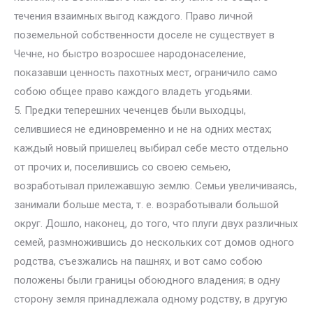
течения взаимных выгод каждого. Право личной
поземельной собственности доселе не существует в
Чечне, но быстро возросшее народонаселение,
показавши ценность пахотных мест, ограничило само
собою общее право каждого владеть угодьями.
5. Предки теперешних чеченцев были выходцы,
селившиеся не единовременно и не на одних местах;
каждый новый пришелец выбирал себе место отдельно
от прочих и, поселившись со своею семьею,
возработывал прилежавшую землю. Семьи увеличиваясь,
занимали больше места, т. е. возработывали большой
округ. Дошло, наконец, до того, что плуги двух различных
семей, размножившись до нескольких сот домов одного
родства, съезжались на пашнях, и вот само собою
положены были границы обоюдного владения; в одну
сторону земля принадлежала одному родству, в другую