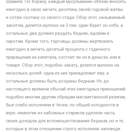
Шамиля. По Корану, каждый мусульманин обязан вносить
ежегодно в свою мечеть десятину своей годовой жатвы
и сотую скотину со своего стада. Сбор этот, называемый
закатом, делится муллою на 3 пая: один берет он себе, а
остальные два должен раздать бедняк, вдовам и
сиротам. Кроме того, торговцы должны жертвовать
ежегодно в мечеть десятый процента с годичного
приращения их капитала, состоит ли он в деньгах, или в
товаре. Сбор этот, подобно закату, делится муллою на
несколько долей: одна из них принадлежит ему, а
остальные должны быть розданы бедным. Но до
настоящего времени обычай этих ежегодных приношений,
подобно многим другим обрядам магометанской религии,
был слабо исполняем в Чечне, по общей холодности в
вере: немногие из набожных стариков уделяли часть
своих доходов для вспомоществования бедным, но и те,
которые в этом отношении строго исполняли заповеди