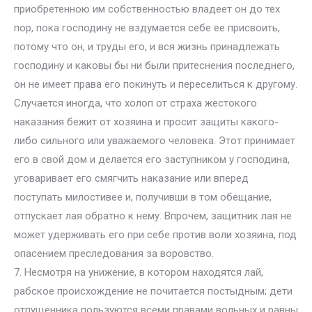
приобретенною им собственностью владеет он до тех
пор, пока господину не вздумается себе ее присвоить,
потому что он, и труды его, и вся жизнь принадлежать
господину и каковы бы ни были притеснения последнего,
он не имеет права его покинуть и переселиться к другому.
Случается иногда, что холоп от страха жестокого
наказания бежит от хозяина и просит защиты какого-
либо сильного или уважаемого человека. Этот принимает
его в свой дом и делается его заступником у господина,
уговаривает его смягчить наказание или вперед
поступать милостивее и, получивши в том обещание,
отпускает лая обратно к нему. Впрочем, защитник лая не
может удерживать его при себе против воли хозяина, под
опасением преследования за воровство.
7. Несмотря на унижение, в котором находятся лай,
рабское происхождение не почитается постыдным; дети
отпущенника пользуются всеми правами вольных и равны