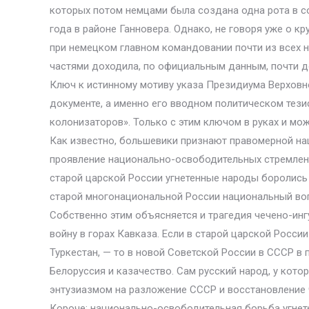
которых потом немцами была создана одна рота в с
года в районе Ганновера. Однако, не говоря уже о 
при немецком главном командовании почти из всех 
частями доходила, по официальным данным, почти до
Ключ к истинному мотиву указа Президиума Верхов
документе, а именно его вводном политическом тез
колонизаторов». Только с этим ключом в руках и мо
Как известно, большевики признают правомерной на
проявление национально-освободительных стремлений
старой царской России угнетенные народы боролись 
старой многонациональной России национальный вопр
Собственно этим объясняется и трагедия чечено-инг
войну в горах Кавказа. Если в старой царской Росс
Туркестан, — то в новой Советской России в СССР 
Белоруссия и казачество. Сам русский народ, у кот
энтузиазмом на разложение СССР и восстановление 
Короче: национально-освободительная борьба угнет