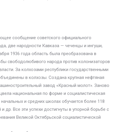
едующее сообщение советского официального
года, две народности Кавказа — чеченцы и ингуши,
абря 1936 года область была преобразована в
рьбы свободолюбивого народа против колонизаторов
власти. За колхозами республики государственными
 объединены в колхозы. Создана крупная нефтяная
машиностроительный завод «Красный молот». Заново
цвела национальная по форме и социалистическая
 начальных и средних школах обучается более 118
и др. Все эти успехи достигнуты в упорной борьбе с
оевания Великой Октябрьской социалистической