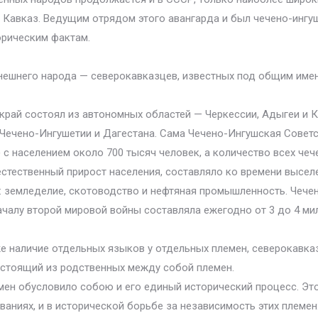
 Кавказ. Ведущим отрядом этого авангарда и был чечено-ингушс
орическим фактам.
нешнего народа — северокавказцев, известных под общим имене
край состоял из автономных областей — Черкессии, Адыгеи и 
 Чечено-Ингушетии и Дагестана. Сама Чечено-Ингушская Совет
с населением около 700 тысяч человек, а количество всех чеч
естественный прирост населения, составляло ко времени высел
е: земледелие, скотоводство и нефтяная промышленность. Чеч
чалу второй мировой войны составляла ежегодно от 3 до 4 ми
же наличие отдельных языков у отдельных племен, северокавка
состоящий из родственных между собой племен.
мен обусловило собою и его единый исторический процесс. Эт
ниях, и в исторической борьбе за независимость этих племен: