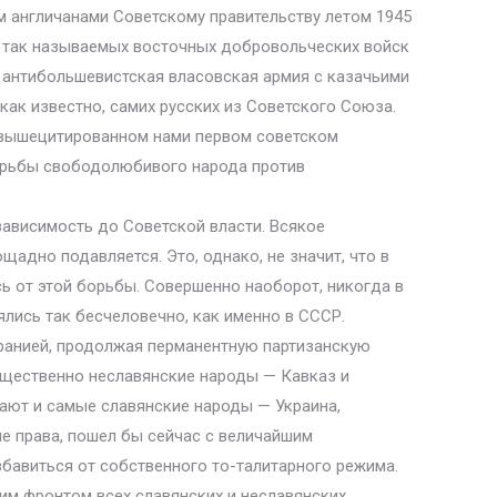
м англичанами Советскому правительству летом 1945
ве так называемых восточных добровольческих войск
 антибольшевистская власовская армия с казачьими
как известно, самих русских из Советского Союза.
 вышецитированном нами первом советском
борьбы свободолюбивого народа против
ависимость до Советской власти. Всякое
адно подавляется. Это, однако, не значит, что в
ь от этой борьбы. Совершенно наоборот, никогда в
лись так бесчеловечно, как именно в СССР.
иранией, продолжая перманентную партизанскую
мущественно неславянские народы — Кавказ и
ают и самые славянские народы — Украина,
ые права, пошел бы сейчас с величайшим
бавиться от собственного то-талитарного режима.
им фронтом всех славянских и неславянских