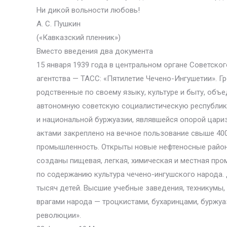
Ни дикой вольности любовь!
А. С. Пушкин
(«Кавказский пленник»)
Вместо введения два документа
15 января 1939 года в центральном органе Советск
агентства — ТАСС: «Пятилетие Чечено-Ингушетии». Гро
родственные по своему языку, культуре и быту, объ
автономную советскую социалистическую республик
и национальной буржуазии, являвшейся опорой цари
актами закреплено на вечное пользование свыше 400
промышленность. Открыты новые нефтеносные районы
созданы пищевая, легкая, химическая и местная пр
по содержанию культура чечено-ингушского народа. 
тысяч детей. Высшие учебные заведения, техникумы, 
врагами народа — троцкистами, бухаринцами, буржу
революции».