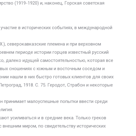
ство (1919-1920) и, наконец, Горская советская
 участие в исторических событиях, в международной
X.), северокавказские племена и при верховном
ревнем периоде истории горцев известный русский
ко, далеко идущей самостоятельностью, которая все
говых сношениях с южным и восточным соседом и
онии нашли в них быстро готовых клиентов для своих
етроград, 1918. С. 75. Геродот, Страбон и некоторые
иан принимает малоуспешные попытки ввести среди
лигия.
ют усиливаться и в средние века. Только греков
 с внешним миром, по свидетельству исторических