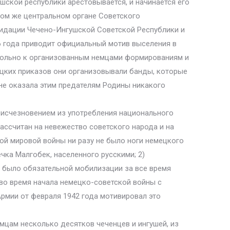
гушской республики арестовывается, и начинается его
 том же центральном органе Советского
идации Чечено-Ингушской Советской Республики и
46 года приводит официальный мотив выселения в
вольно к организованным немцами формированиям и
ецких приказов они организовывали банды, которые
не оказала этим предателям Родины никакого
и исчезновением из употребления национального
ассчитан на невежество советского народа и на
ой мировой войны ни разу не было ноги немецкого
чка Малгобек, населенного русскими; 2)
е было обязательной мобилизации за все время
во время начала немецко-советской войны с
рмии от февраля 1942 года мотивировал это
емцам несколько десятков чеченцев и ингушей, из