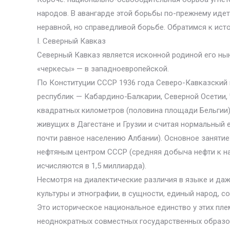
народов. В авангарде этой борьбы по-прежнему идет
неравной, но справедливой борьбе. Обратимся к ист
I. Северный Кавказ
Северный Кавказ является исконной родиной его ны
«черкесы» — в западноевропейской.
По Конституции СССР 1936 года Северо-Кавказский 
республик — Кабардино-Балкарии, Северной Осетии,
квадратных километров (половина площади Бельгии) 
живущих в Дагестане и Грузии и считая нормальный 
почти равное населению Албании). Основное заняти
нефтяным центром СССР (средняя добыча нефти к на
исчисляются в 1,5 миллиарда).
Несмотря на диалектические различия в языке и да
культуры и этнографии, в сущности, единый народ, 
Это историческое национальное единство у этих пле
неоднократных совместных государственных образова