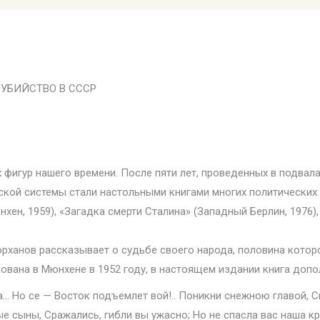
УБИЙСТВО В СССР
фигур нашего времени. После пяти лет, проведенных в подвалах
ской системы стали настольными книгами многих политических 
нхен, 1959), «Загадка смерти Сталина» (Западный Берлин, 1976
орханов рассказывает о судьбе своего народа, половина котор
ована в Мюнхене в 1952 году, в настоящем издании книга допо
на… Но се — Восток подъемлет вой!.. Поникни снежною главой, 
е сыны, Сражались, гибли вы ужасно; Но не спасла вас наша кро