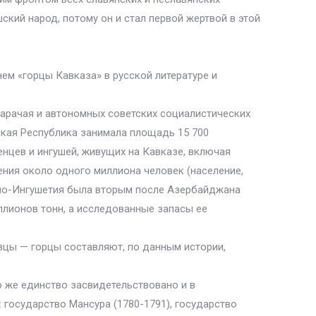
кий народ, потому он и стал первой жертвой в этой
м «горцы Кавказа» в русской литературе и
Карачая и автономных советских социалистических
ская Республика занимала площадь 15 700
енцев и ингушей, живущих на Кавказе, включая
ения около одного миллиона человек (население,
ено-Ингушетия была вторым после Азербайджана
ллионов тонн, а исследованные запасы ее
зцы — горцы составляют, по данным истории,
о же единство засвидетельствовано и в
 государство Мансура (1780-1791), государство