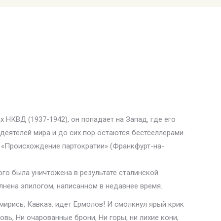
 НКВД (1937-1942), он попадает на Запад, где его
деятелей мира и до сих пор остаются бестселлерами.
), «Происхождение партократии» (Франкфурт-на-
ого была уничтожена в результате сталинской
лнена эпилогом, написанном в недавнее время.
Смирись, Кавказ: идет Ермолов! И смолкнул ярый крик
вь, Ни очарованные брони, Ни горы, ни лихие кони,