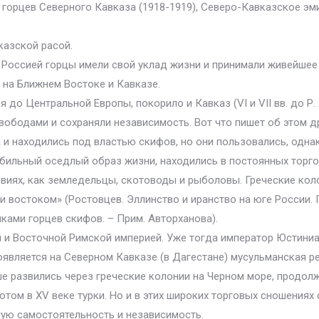
горцев Северного Кавказа (1918-1919), Северо-Кавказское эмир
казской расой.
 Россией горцы имели свой уклад жизни и принимали живейшее
 на Ближнем Востоке и Кавказе.
до Центральной Европы, покорило и Кавказ (VI и VII вв. до Р. 
вободами и сохраняли независимость. Вот что пишет об этом д
 и находились под властью скифов, но они пользовались, одна
абильный оседлый образ жизни, находились в постоянных тор
виях, как земледельцы, скотоводы и рыболовы. Греческие кол
 востоком» (Ростовцев. Эллинство и иранство на юге России. П
ами горцев скифов. – Прим. Авторханова).
ей и Восточной Римской империей. Уже тогда император Юстин
появляется на Северном Кавказе (в Дагестане) мусульманская ре
 развились через греческие колонии на Черном море, продолжа
потом в XV веке турки. Но и в этих широких торговых сношениях
ую самостоятельность и независимость.