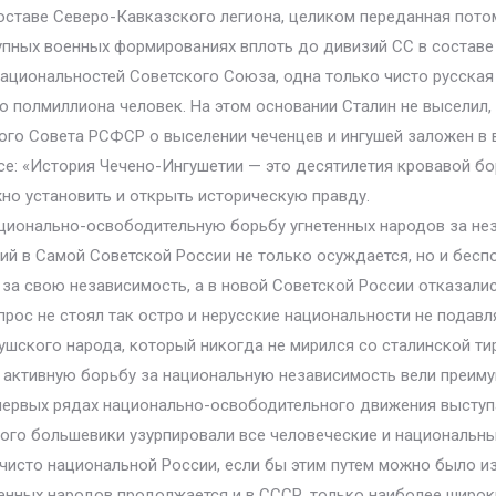
оставе Северо-Кавказского легиона, целиком переданная пото
крупных военных формированиях вплоть до дивизий СС в соста
национальностей Советского Союза, одна только чисто русская
 полмиллиона человек. На этом основании Сталин не выселил, 
ного Совета РСФСР о выселении чеченцев и ингушей заложен в
исе: «История Чечено-Ингушетии — это десятилетия кровавой 
жно установить и открыть историческую правду.
ционально-освободительную борьбу угнетенных народов за нез
 в Самой Советской России не только осуждается, но и беспощ
за свою независимость, а в новой Советской России отказалис
ос не стоял так остро и нерусские национальности не подавля
ушского народа, который никогда не мирился со сталинской т
ии активную борьбу за национальную независимость вели преи
в первых рядах национально-освободительного движения выступ
орого большевики узурпировали все человеческие и национальн
чисто национальной России, если бы этим путем можно было из
енных народов продолжается и в СССР, только наиболее широк