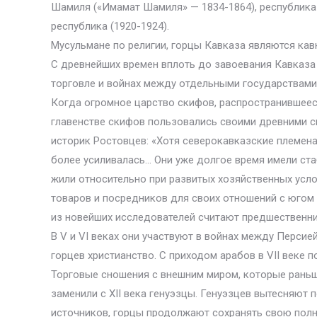
Шамиля («Имамат Шамиля» — 1834-1864), республика 
республика (1920-1924).
Мусульмане по религии, горцы Кавказа являются кав
С древнейших времен вплоть до завоевания Кавказа
торговле и войнах между отдельными государствами
Когда огромное царство скифов, распространившееся 
главенстве скифов пользовались своими древними с
историк Ростовцев: «Хотя северокавказские племена
более усиливалась… Они уже долгое время имели ст
жили относительно при развитых хозяйственных усло
товаров и посредников для своих отношений с югом и
из новейших исследователей считают предшественник
В V и VI веках они участвуют в войнах между Перси
горцев христианство. С приходом арабов в VII веке 
Торговые сношения с внешним миром, которые раньше
заменили с XII века генуэзцы. Генуэзцев вытесняют 
источников, горцы продолжают сохранять свою полн