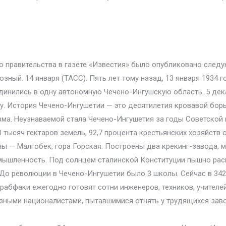
ого правительства в газете «Известия» было опубликовано сл
зный. 14 января (ТАСС). Пять лет тому назад, 13 января 1934 
единились в одну автономную Чечено-Ингушскую область. 5 дек
у. История Чечено-Ингушетии — это десятилетия кровавой бо
зма. Неузнаваемой стала Чечено-Ингушетия за годы Советской 
 тысяч гектаров земель, 92,7 процента крестьянских хозяйств
 — Малгобек, гора Горская. Построены два крекинг-завода, 
омышленность. Под солнцем сталинской Конституции пышно рас
До революции в Чечено-Ингушетии было 3 школы. Сейчас в 342
рабфаки ежегодно готовят сотни инженеров, техников, учителей 
азными националистами, пытавшимися отнять у трудящихся зав