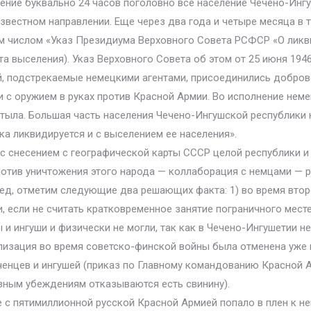
 течение буквально 24 часов поголовно все население Чечено-Ин
известном направлении. Еще через два года и четыре месяца в
им числом «Указ Президиума Верховного Совета РСФСР «О ликв
ста выселения). Указ Верховного Совета об этом от 25 июня 19
ей, подстрекаемые немецкими агентами, присоединились добро
 с оружием в руках против Красной Армии. Во исполнение нем
 тыла. Большая часть населения Чечено-Ингушской республики 
а ликвидируется и с выселением ее населения».
 с снесением с географической карты СССР целой республики 
отив уничтожения этого народа — коллаборация с немцами — р
ед, отметим следующие два решающих факта: 1) во время втор
, если не считать кратковременное занятие пограничного месте
 ингуши и физически не могли, так как в Чечено-Ингушетии н
лизация во время советско-финской войны была отменена уже 
енцев и ингушей (приказ по Главному командованию Красной А
озным убеждениям отказываются есть свинину).
е с пятимиллионной русской Красной Армией попало в плен к н