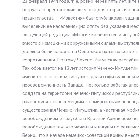
23 февраля 1944 года, т. е. ровно через пять лет, в
погрузка в арестантские эшелоны для отправки в не
правительства — «Известия» был опубликован задн
выселении ее населения» (но опять без указания ме
следующей редакции: «Многие из чеченцев и ингуш
вместе с немецкими вооруженными силами выступали
должны были напасть на Советское правительство с
сопротивления. Поэтому Чечено-Ингушская республик
Так обрывается на 13 лет история Чечено-Ингушетии
имени «чеченец» или «ингуш». Однако официальный м
неосведомленность Запада. Несколько забегая впер
солдата на территории Чечено-Ингушской республики
присоединяться к немецким формированиям чеченцы и
существования Чечено-Ингушетии, а частичная моби
освобождением от службы в Красной Армии всех чеч
освобождение тем, что чеченцы и ингуши по религи
Верно, что в начале немецко-советской войны вмест