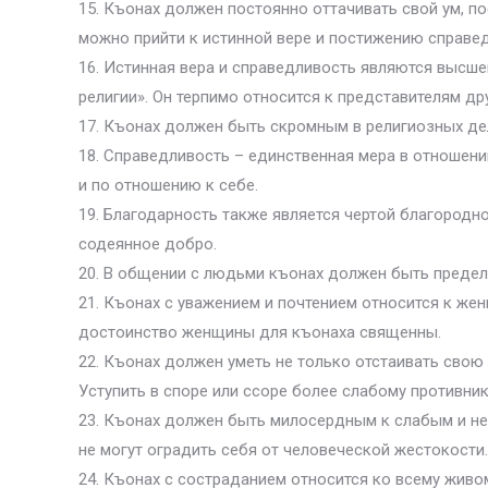
15. Къонах должен постоянно оттачивать свой ум, по
можно прийти к истинной вере и постижению справе
16. Истинная вера и справедливость являются высше
религии». Он терпимо относится к представителям др
17. Къонах должен быть скромным в религиозных дел
18. Справедливость – единственная мера в отношен
и по отношению к себе.
19. Благодарность также является чертой благородн
содеянное добро.
20. В общении с людьми къонах должен быть предел
21. Къонах с уважением и почтением относится к женщ
достоинство женщины для къонаха священны.
22. Къонах должен уметь не только отстаивать свою 
Уступить в споре или ссоре более слабому противник
23. Къонах должен быть милосердным к слабым и не
не могут оградить себя от человеческой жестокости.
24. Къонах с состраданием относится ко всему живо