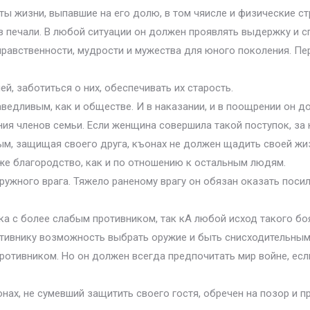
ты жизни, выпавшие на его долю, в том чяисле и физические ст
 в печали. В любой ситуации он должен проявлять выдержку и с
равственности, мудрости и мужества для юного поколения. Пе
й, заботиться о них, обеспечивать их старость.
аведливым, как и обществе. И в наказании, и в поощрении он 
ия членов семьи. Если женщина совершила такой поступок, за к
м, защищая своего друга, къонах не должен щадить своей жизн
 же благородство, как и по отношению к остальным людям.
ружного врага. Тяжело раненому врагу он обязан оказать поси
а с более слабым противником, так кА любой исход такого боя 
отивнику возможность выбрать оружие и быть снисходительным 
противником. Но он должен всегда предпочитать мир войне, ес
нах, не сумевший защитить своего гостя, обречен на позор и п