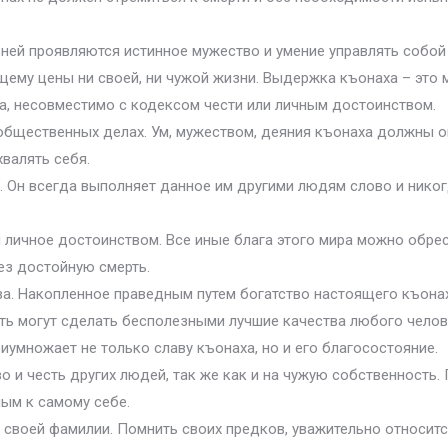
 ней проявляются истинное мужество и умение управлять собой 
щему цены ни своей, ни чужой жизни. Выдержка къонаха – это
ва, несовместимо с кодексом чести или личным достоинством.
 общественных делах. Ум, мужеством, деяния къонаха должны 
валять себя.
и. Он всегда выполняет данное им другими людям слово и нико
и личное достоинством. Все иные блага этого мира можно обрес
ез достойную смерть.
ва. Накопленное праведным путем богатство настоящего къонах
ть могут сделать бесполезными лучшие качества любого челове
иумножает не только славу къонаха, но и его благосостояние.
о и честь других людей, так же как и на чужую собственность
ым к самому себе.
 своей фамилии. Помнить своих предков, уважительно относится