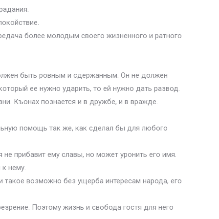
радания.
покойствие.
редача более молодым своего жизненного и ратного
должен быть ровным и сдержанным. Он не должен
оторый ее нужно ударить, то ей нужно дать развод.
и. Къонах познается и в дружбе, и в вражде.
льную помощь так же, как сделал бы для любого
не прибавит ему славы, но может уронить его имя.
к нему.
ли такое возможно без ущерба интересам народа, его
резрение. Поэтому жизнь и свобода гостя для него