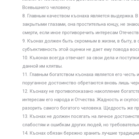
Всевышнего человеку.
8. Главным качеством къонаха является выдержка. В
закрытыми глазами, она простительна юнцу, не знаю
смерти, если иное противоречить интересам Отечест
9. Къонах должен быть скромным в жизни, в быту, в
субъективность этой оценки не дает ему повода восх
10. Къяонах всегда отвечает за свои дела и поступк
данной им клятвы.
11. Главным богатством къонаха является его честь 
поруганное достоинство обретаются вновь лишь чер
12. Къонаху не противопоказано накопление богатст
интересам его народа и Отчества. Жадность и скупос
разорить самого богатого человека. Щедрость же пр
13. Къонах не должен посягать на личное достоинств
слабостям и ошибкам других людей, но требовательн
14. Къонах обязан бережно хранить лучшие традиции