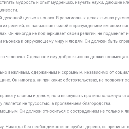
стигать мудрость и опыт мудрейших, изучать науки, дающие кл
дливости.
й духовной целью къонаха. В религиозных делах къонах руково
угих религий, не навязывает силой и принуждением им своих вз
ах. Он никогда не подчеркивает своей религии, не подменяет 
ии къонаха к окружающему миру и людям. Он должен быть спра
ого человека. Сделанное ему добро къхонах должен возмещать
ьно вежливым, сдержанным и скромным, независимо от социаль
ине. Он никогда, ни при каких обстоятельствах, не позволит оск
правоту словом и делом, но и выслушать противоположную сторо
у является не трусостью, а проявлением благородства.
мощным. Он должен относиться с состраданием не только к лю
му. Никогда без необходимости не срубит дерево, не причинит 