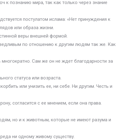
юч к познанию мира, так как только через знание
дствуется постулатом ислама: «Нет принуждения к
глядов или образа жизни.
истинной веры внешней формой.
ведливым по отношению к другим людям так же. Как
 многократно. Сам же он не ждет благодарности за
ного статуса или возраста.
орбить или унизить ее, ни себе. Ни другим. Честь и
ну, согласится с ее мнением, если она права.
дям, но и к животным, которые не имеют разума и
вреда ни одному живому существу.