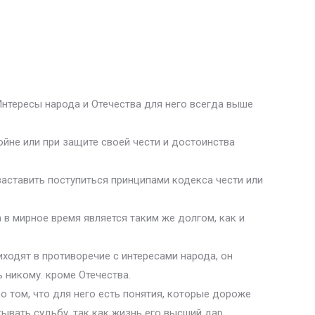
Интересы народа и Отечества для него всегда выше
ойне или при защите своей чести и достоинства
заставить поступиться принципами кодекса чести или
 в мирное время является таким же долгом, как и
иходят в противоречие с интересами народа, он
ь никому. кроме Отечества.
 о том, что для него есть понятия, которые дороже
тывать судьбу, так как жизнь его высший дар