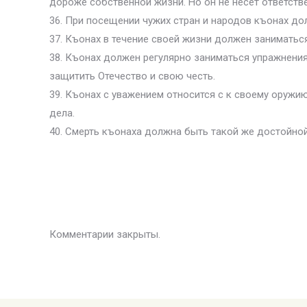
дороже собственной жизни. Но он не несет ответстве
36. При посещении чужих стран и народов къонах дол
37. Къонах в течение своей жизни должен заниматьс
38. Къонах должен регулярно заниматься упражнени
защитить Отечество и свою честь.
39. Къонах с уважением относится с к своему оружию
дела.
40. Смерть къонаха должна быть такой же достойной,
Комментарии закрыты.