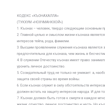
КОДЕКС «КЪОНАХАЛЛА»
(ТУКХУМ «НОХЧМАНКХОЙ»)
1. Къонах – человек, твердо следующим основным п
2. Главной целью и смыслом жизни къонаха является
интересов тейпа, рода, фамилии.
3. Высшим проявлением служения къонаха является з
предпочтительна для къонаха, чем жизнь в бесчестии
4. В служении Отечеству къонах имеет право занима
уронить личное достоинство.
5. Созидательный труд не только не унижает. а, нао
защита своей страны во время войны.
6. Если къонах служит в силу обстоятельств интереса
должен встать на защиту интересов народа. И для то
7. Къонах должен быть готов к смерти в каждое мгно
жизни: отчество, личное достоинство и честь. Но къ