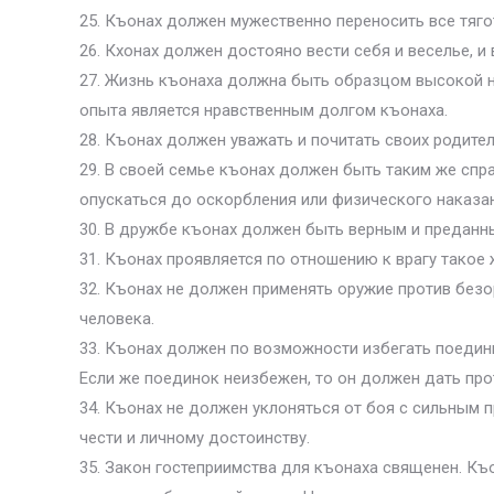
25. Къонах должен мужественно переносить все тяго
26. Кхонах должен достояно вести себя и веселье, и
27. Жизнь къонаха должна быть образцом высокой н
опыта является нравственным долгом къонаха.
28. Къонах должен уважать и почитать своих родителе
29. В своей семье къонах должен быть таким же спр
опускаться до оскорбления или физического наказан
30. В дружбе къонах должен быть верным и преданны
31. Къонах проявляется по отношению к врагу такое
32. Къонах не должен применять оружие против безо
человека.
33. Къонах должен по возможности избегать поединк
Если же поединок неизбежен, то он должен дать пр
34. Къонах не должен уклоняться от боя с сильным 
чести и личному достоинству.
35. Закон гостеприимства для къонаха священен. Къо