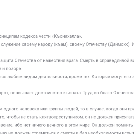
ринципам кодекса чести «Къонахалла».
 служение своему народу (къам), своему Отечеству (Даймохк). 
ащита Отечества от нашествия врага. Смерть в справедливой в
 и позоре.
ться любым видом деятельности, кроме тех. Которые могут его 
борот, возвышает достоинство къонаха. Труд во благо Отечества
м одного человека или группы людей, то в случае, когда они пр
го, чтобы не стать клятвопреступником, он не должен присягат
вение, ибо нет ничего вечного в этом мире. Он должен помнить
онах не должен стремиться к смерти и без необходимости испы