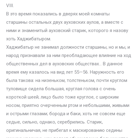
VIII.
В это время показались в дверях моей комнаты
старшины остальных двух ауховских аулов, а вместе с
ними и знаменитый ауховский старик, которого я назову
хоть Хаджибатыром.
Хаджибатыр не занимал должности старшины, но и мы, и
народ признавали за ним преобладающее влияние на ход
общественных дел в ауховских обществах… В данное
время ему казалось на вид лет 55—56. Наружность его
была такова: на низеньком, толстеньком, почти круглом
туловище сидела большая, круглая голова с очень
короткой шеей; лицо было тоже круглое, с широким
носом, приятно очерченным ртом и небольшими, живыми
и острыми глазами; борода и баки, хоть не совсем еще
седые, сильно, однако, серебрились. Старик,
оригинальничая, не прибегал к маскированию седины