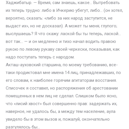
Хаджибатыр. — Время, сам знаешь, какое… Вытребовать
их теперь трудно: либо в Ичкерию убегут, либо… (он хотел,
вероятно, сказать: «либо за них народ заступится, не
выдаст их», но не досказал). А может ты меня; глупого;
выслушаешь? Я что скажу: лаской бы ты теперь, лаской…
вот так… — и он медленно и тихо начал водить правою
рукою по левому рукаву своей черкески, показывая, как
надо поступать теперь с народом.
Акташ-ауховский старшина, по моему требованию, все-
таки продиктовал мне имена 14 лиц, принадлежавших, по
его словам, к наиболее горячим агитаторам восстания.
Списочек я составил, но распоряжения об арестовании
помещенных в нем лиц не сделал. Слишком было ясно,
что «лисий хвост» был совершенно прав: задержать их,
наверное, не удалось бы, а между тем население, аула
увидело бы в этом вызов и, пожалуй, окончательно
разгулялось бы…