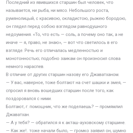
Последний из явившихся старшин был человек, что
называется, ни рыба, ни мясо. Небольшого роста,
румянолицый, с красивою, окладистою, рыжею бородою,
он глядел перед собою взглядом равнодушного
недоумения. «То, что есть — соль, а почему оно так, а не
иначе — я, право, не знаю», — вот что светилось в его
взгляде. Речь его отличалась медленностью и
монотонностью; подобно заикам он произносил слова
немного нараспев.
В отличие от других старшин назову его Джаватханом.
— У вас, наверное, тоже болтают на счет шашки и змея, —
спросил я вновь вошедших старшин после того, как
поздоровался с ними.
Болтают, г. помощник, что же поделаешь? — промямлил
Джаватхан.
— А у тебя? — обратился я к акташ-ауховскому старшине.
— Как же!.. тоже начали было, — громко заявил он, шумно