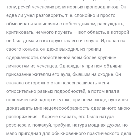
тону, речей чеченских религиозных проповедников. Он
едва ли умел разговорить, т. е. спокойно и просто
обмениваться мыслями с собеседником; рассуждать,
критиковать, немного поучать — вот область, в которой
он был дома и в которую так его и тянуло. И, попав на
своего конька, он даже выходил, из границ
сдержанности, свойственной всем более крупным
личностям из чеченцев. Однажды я при нем объявил
приказание жителям его аула, бывшим на сходке. Он
сначала осторожно стал переспрашивать меня
относительно разных подробностей, а потом впал в
полемический задор и тут же, при всем сходе, пустился
доказывать мне нецелесообразность сделанного мною
распоряжения… Короче сказать, это была натура
резонера и, пожалуй, трибуна, натура мощная духом, но
мало пригодная для обыкновенного практического дела.