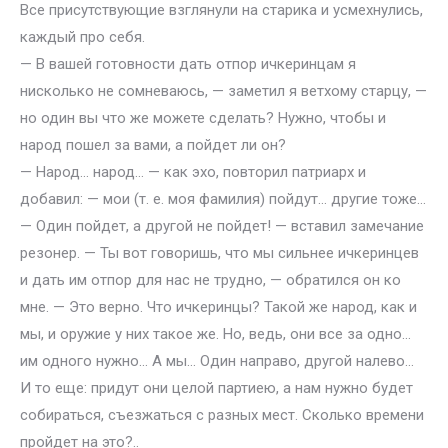
Все присутствующие взглянули на старика и усмехнулись,
каждый про себя.
— В вашей готовности дать отпор ичкеринцам я
нисколько не сомневаюсь, — заметил я ветхому старцу, —
но один вы что же можете сделать? Нужно, чтобы и
народ пошел за вами, а пойдет ли он?
— Народ… народ… — как эхо, повторил патриарх и
добавил: — мои (т. е. моя фамилия) пойдут… другие тоже…
— Один пойдет, а другой не пойдет! — вставил замечание
резонер. — Ты вот говоришь, что мы сильнее ичкеринцев
и дать им отпор для нас не трудно, — обратился он ко
мне. — Это верно. Что ичкеринцы? Такой же народ, как и
мы, и оружие у них такое же. Но, ведь, они все за одно…
им одного нужно… А мы… Один направо, другой налево…
И то еще: придут они целой партиею, а нам нужно будет
собираться, съезжаться с разных мест. Сколько времени
пройдет на это?..