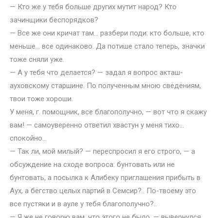
— Кто же у тебя больше других мутит народ? Кто
зачинщики беспорядков?
— Все же они кричат там… разбери поди: кто больше, кто
меньше… все одинаково. Да потише стало теперь, значки
тоже сняли уже.
— А у тебя что делается? — задал я вопрос акташ-
ауховскому старшине. По полученным мною сведениям,
твои тоже хороши.
У меня, г. помощник, все благополучно, — вот что я скажу
вам! — самоуверенно ответил хвастун у меня тихо…
спокойно…
— Так ли, мой милый? — переспросил я его строго, — а
обсуждение на сходе вопроса: бунтовать или не
бунтовать, а посылка к Алибеку приглашения прибыть в
Аух, а бегство целых партий в Семсир?.. По-твоему это
все пустяки и в ауле у тебя благополучно?..
— Я же не говорю вам, что этого не было, — вывернулся