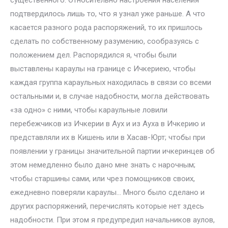
существенного. Относительно настроения населения
подтвердилось лишь то, что я узнал уже раньше. А что
касается разного рода распоряжений, то их пришлось
сделать по собственному разумению, сообразуясь с
положением дел. Распорядился я, чтобы были
выставлены караулы на границе с Ичкериею, чтобы
каждая группа караульных находилась в связи со всеми
остальными и, в случае надобности, могла действовать
«за одно» с ними, чтобы караульные ловили
перебежчиков из Ичкерии в Аух и из Ауха в Ичкерию и
представляли их в Кишень или в Хасав-Юрт; чтобы при
появлении у границы значительной партии ичкеринцев об
этом немедленно было дано мне знать с нарочным;
чтобы старшины сами, или чрез помощников своих,
ежедневно поверяли караулы… Много было сделано и
других распоряжений, перечислять которые нет здесь
надобности. При этом я предупредил начальников аулов,