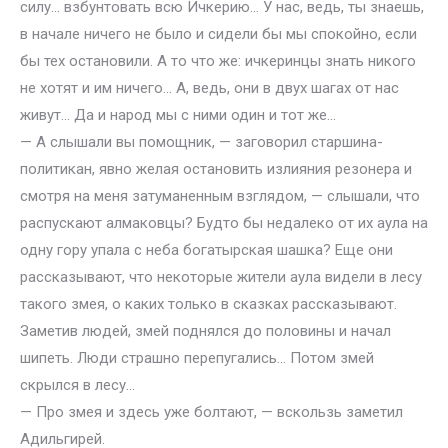
силу… взбунтовать всю Ичкерию… У нас, ведь, ты знаешь,
в начале ничего не было и сидели бы мы спокойно, если
бы тех остановили. А то что же: ичкеринцы знать никого
не хотят и им ничего… А, ведь, они в двух шагах от нас
живут… Да и народ мы с ними один и тот же…
— А слышали вы помощник, — заговорил старшина-
политикан, явно желая остановить излияния резонера и
смотря на меня затуманенным взглядом, — слышали, что
распускают алмаковцы? Будто бы недалеко от их аула на
одну гору упала с неба богатырская шашка? Еще они
рассказывают, что некоторые жители аула видели в лесу
такого змея, о каких только в сказках рассказывают.
Заметив людей, змей поднялся до половины и начал
шипеть. Люди страшно перепугались… Потом змей
скрылся в лесу…
— Про змея и здесь уже болтают, — вскользь заметил
Адильгирей.