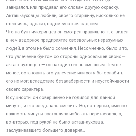
завирался, или придавал его словам другую окраску.
Акташ-ауховцы любили, своего старшину, нисколько не
стесняясь, однако, подсмеиваться над ним.
Что на бунт ичкеринцев он смотрел правильно, т. е. видел
в нем вздорное предприятие своевольных неразумных
людей, в этом не было сомнения. Несомненно, было и то,
что увлечение бунтом со стороны односельцев своих —
акташ-ауховцев — он находил очень смешным. Тем не
менее, остановить это увлечение или хотя бы ослабить
его не мог; вследствие безалаберности и неустойчивости
своего характера.
В сущности, он совершенно не годился для данной
минуты, и его следовало сменить. Но, во-первых, именно
важность минуты заставляла избегать перетасовок, а,
во-вторых, под рукой не было акташ-ауховца,
заслуживавшего большего доверия…