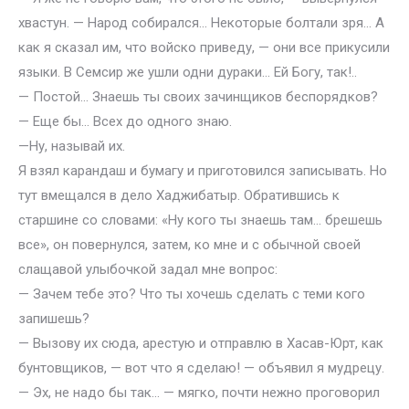
хвастун. — Народ собирался… Некоторые болтали зря… А
как я сказал им, что войско приведу, — они все прикусили
языки. В Семсир же ушли одни дураки… Ей Богу, так!..
— Постой… Знаешь ты своих зачинщиков беспорядков?
— Еще бы… Всех до одного знаю.
—Ну, называй их.
Я взял карандаш и бумагу и приготовился записывать. Но
тут вмещался в дело Хаджибатыр. Обратившись к
старшине со словами: «Ну кого ты знаешь там… брешешь
все», он повернулся, затем, ко мне и с обычной своей
слащавой улыбочкой задал мне вопрос:
— Зачем тебе это? Что ты хочешь сделать с теми кого
запишешь?
— Вызову их сюда, арестую и отправлю в Хасав-Юрт, как
бунтовщиков, — вот что я сделаю! — объявил я мудрецу.
— Эх, не надо бы так… — мягко, почти нежно проговорил