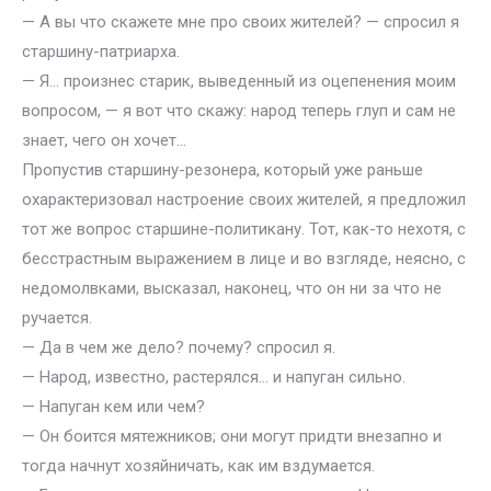
— А вы что скажете мне про своих жителей? — спросил я
старшину-патриарха.
— Я… произнес старик, выведенный из оцепенения моим
вопросом, — я вот что скажу: народ теперь глуп и сам не
знает, чего он хочет…
Пропустив старшину-резонера, который уже раньше
охарактеризовал настроение своих жителей, я предложил
тот же вопрос старшине-политикану. Тот, как-то нехотя, с
бесстрастным выражением в лице и во взгляде, неясно, с
недомолвками, высказал, наконец, что он ни за что не
ручается.
— Да в чем же дело? почему? спросил я.
— Народ, известно, растерялся… и напуган сильно.
— Напуган кем или чем?
— Он боится мятежников; они могут придти внезапно и
тогда начнут хозяйничать, как им вздумается.