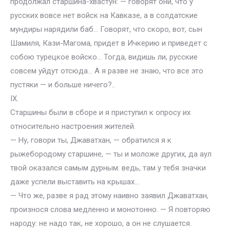
продолжал старшина-хвастун: — говорят они, что у
русских вовсе нет войск на Кавказе, а в солдатские
мундиры нарядили баб… Говорят, что скоро, вот, сын
Шамиля, Кази-Магома, придет в Ичкерию и приведет с
собою турецкое войско… Тогда, видишь ли, русские
совсем уйдут отсюда… А я разве не знаю, что все это
пустяки — и больше ничего?..
IX.
Старшины были в сборе и я приступил к опросу их
относительно настроения жителей.
— Ну, говори ты, Джаватхан, — обратился я к
рыжебородому старшине, — ты и моложе других, да аул
твой оказался самым дурным: ведь, там у тебя значки
даже успели выставить на крышах…
— Что же, разве я рад этому наивно заявил Джаватхан,
произнося слова медленно и монотонно. — Я повторяю
народу: не надо так, не хорошо, а он не слушается.