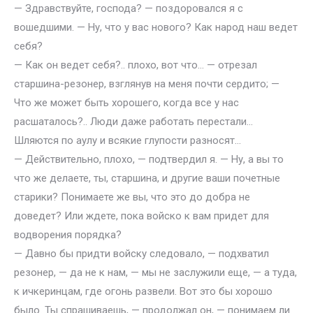
— Здравствуйте, господа? — поздоровался я с
вошедшими. — Ну, что у вас нового? Как народ наш ведет
себя?
— Как он ведет себя?.. плохо, вот что… — отрезал
старшина-резонер, взглянув на меня почти сердито; —
Что же может быть хорошего, когда все у нас
расшаталось?.. Люди даже работать перестали…
Шляются по аулу и всякие глупости разносят…
— Действительно, плохо, — подтвердил я. — Ну, а вы то
что же делаете, ты, старшина, и другие ваши почетные
старики? Понимаете же вы, что это до добра не
доведет? Или ждете, пока войско к вам придет для
водворения порядка?
— Давно бы придти войску следовало, — подхватил
резонер, — да не к нам, — мы не заслужили еще, — а туда,
к ичкеринцам, где огонь развели. Вот это бы хорошо
было. Ты спрашиваешь, — продолжал он, — понимаем ли