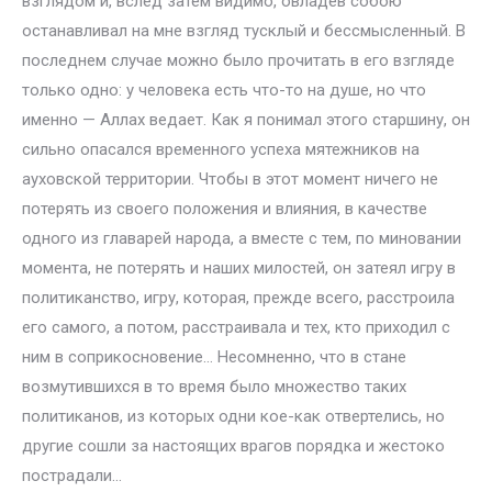
взглядом и, вслед затем видимо, овладев собою
останавливал на мне взгляд тусклый и бессмысленный. В
последнем случае можно было прочитать в его взгляде
только одно: у человека есть что-то на душе, но что
именно — Аллах ведает. Как я понимал этого старшину, он
сильно опасался временного успеха мятежников на
ауховской территории. Чтобы в этот момент ничего не
потерять из своего положения и влияния, в качестве
одного из главарей народа, а вместе с тем, по миновании
момента, не потерять и наших милостей, он затеял игру в
политиканство, игру, которая, прежде всего, расстроила
его самого, а потом, расстраивала и тех, кто приходил с
ним в соприкосновение… Несомненно, что в стане
возмутившихся в то время было множество таких
политиканов, из которых одни кое-как отвертелись, но
другие сошли за настоящих врагов порядка и жестоко
пострадали…