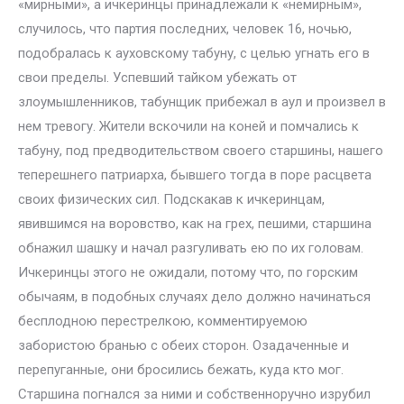
«мирными», а ичкеринцы принадлежали к «немирным»,
случилось, что партия последних, человек 16, ночью,
подобралась к ауховскому табуну, с целью угнать его в
свои пределы. Успевший тайком убежать от
злоумышленников, табунщик прибежал в аул и произвел в
нем тревогу. Жители вскочили на коней и помчались к
табуну, под предводительством своего старшины, нашего
теперешнего патриарха, бывшего тогда в поре расцвета
своих физических сил. Подскакав к ичкеринцам,
явившимся на воровство, как на грех, пешими, старшина
обнажил шашку и начал разгуливать ею по их головам.
Ичкеринцы этого не ожидали, потому что, по горским
обычаям, в подобных случаях дело должно начинаться
бесплодною перестрелкою, комментируемою
забористою бранью с обеих сторон. Озадаченные и
перепуганные, они бросились бежать, куда кто мог.
Старшина погнался за ними и собственноручно изрубил