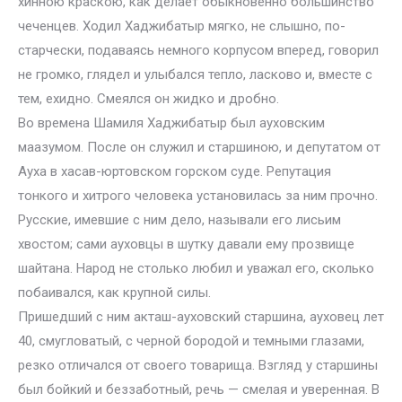
хинною краскою, как делает обыкновенно большинство
чеченцев. Ходил Хаджибатыр мягко, не слышно, по-
старчески, подаваясь немного корпусом вперед, говорил
не громко, глядел и улыбался тепло, ласково и, вместе с
тем, ехидно. Смеялся он жидко и дробно.
Во времена Шамиля Хаджибатыр был ауховским
маазумом. После он служил и старшиною, и депутатом от
Ауха в хасав-юртовском горском суде. Репутация
тонкого и хитрого человека установилась за ним прочно.
Русские, имевшие с ним дело, называли его лисьим
хвостом; сами ауховцы в шутку давали ему прозвище
шайтана. Народ не столько любил и уважал его, сколько
побаивался, как крупной силы.
Пришедший с ним акташ-ауховский старшина, ауховец лет
40, смугловатый, с черной бородой и темными глазами,
резко отличался от своего товарища. Взгляд у старшины
был бойкий и беззаботный, речь — смелая и уверенная. В