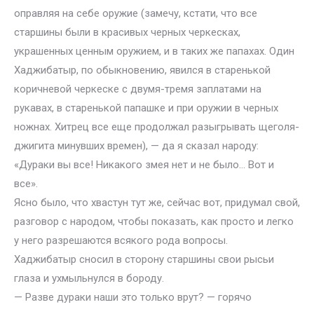
оправляя на себе оружие (замечу, кстати, что все
старшины были в красивых черных черкесках,
украшенных ценным оружием, и в таких же папахах. Один
Хаджибатыр, по обыкновению, явился в старенькой
коричневой черкеске с двумя-тремя заплатами на
рукавах, в старенькой папашке и при оружии в черных
ножнах. Хитрец все еще продолжал разыгрывать щеголя-
джигита минувших времен), — да я сказал народу:
«Дураки вы все! Никакого змея нет и не было… Вот и
все».
Ясно было, что хвастун тут же, сейчас вот, придумал свой,
разговор с народом, чтобы показать, как просто и легко
у него разрешаются всякого рода вопросы.
Хаджибатыр сносил в сторону старшины свои рысьи
глаза и ухмыльнулся в бороду.
— Разве дураки наши это только врут? — горячо