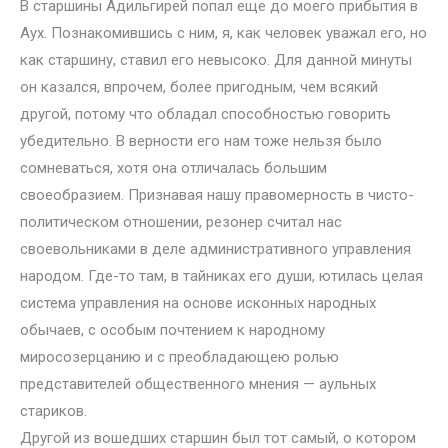
В старшины Адильгирей попал еще до моего прибытия в
Аух. Познакомившись с ним, я, как человек уважал его, но
как старшину, ставил его невысоко. Для данной минуты
он казался, впрочем, более пригодным, чем всякий
другой, потому что обладал способностью говорить
убедительно. В верности его нам тоже нельзя было
сомневаться, хотя она отличалась большим
своеобразием. Признавая нашу правомерность в чисто-
политическом отношении, резонер считал нас
своевольниками в деле административного управления
народом. Где-то там, в тайниках его души, ютилась целая
система управления на основе исконных народных
обычаев, с особым почтением к народному
миросозерцанию и с преобладающею ролью
представителей общественного мнения — аульных
стариков.
Другой из вошедших старшин был тот самый, о котором