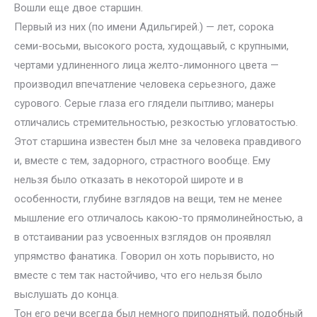
Вошли еще двое старшин.
Первый из них (по имени Адильгирей.) — лет, сорока
семи-восьми, высокого роста, худощавый, с крупными,
чертами удлиненного лица желто-лимонного цвета —
производил впечатление человека серьезного, даже
сурового. Серые глаза его глядели пытливо; манеры
отличались стремительностью, резкостью угловатостью.
Этот старшина известен был мне за человека правдивого
и, вместе с тем, задорного, страстного вообще. Ему
нельзя было отказать в некоторой широте и в
особенности, глубине взглядов на вещи, тем не менее
мышление его отличалось какою-то прямолинейностью, а
в отстаивании раз усвоенных взглядов он проявлял
упрямство фанатика. Говорил он хоть порывисто, но
вместе с тем так настойчиво, что его нельзя было
выслушать до конца.
Тон его речи всегда был немного приподнятый, подобный