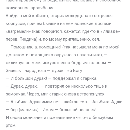
гарантировал ему определенное жалованье и спокойное
полусонное прозябание.
Войдя в мой кабинет, старик молодцовато сотрясся
корпусом, причем бывшие на нём воинские доспехи
«взгремели» (как говорится, кажется; где-то в «Илиаде»
перев. Гнедича) и, по моему приглашению, сел.
— Помощник, а, помощник! (так называли меня по моей
должности помощника окружного начальника), —
окликнул он меня искусственно бодрым голосом. —
Знаешь… народ наш — дурак… ей Богу…
— И большой дурак! — поддержал я старика.
— Дурак, дурак… — повторил он несколько тише и
замолчал. Через, миг старик снова встрепенулся.
— Альбика-Аджи имам нет… шайтан есть… Альбика-Аджи
— бер (мальчик)… Имам — большой человек!..
И снова молчание и пожевывание чего-то беззубым
ртом.