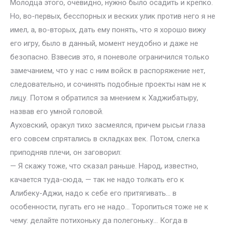
Молодца этого, очевидно, нужно было осадить и крепко.
Но, во-первых, бесспорных и веских улик против него я не
имел, а, во-вторых, дать ему понять, что я хорошо вижу
его игру, было в данный, момент неудобно и даже не
безопасно. Взвесив это, я поневоле ограничился только
замечанием, что у нас с ним войск в распоряжение нет,
следовательно, и сочинять подобные проекты нам не к
лицу. Потом я обратился за мнением к Хаджибатыру,
назвав его умной головой.
Ауховский, оракул тихо засмеялся, причем рысьи глаза
его совсем спрятались в складках век. Потом, слегка
приподняв плечи, он заговорил:
— Я скажу тоже, что сказал раньше. Народ, известно,
качается туда-сюда, — так не надо толкать его к
Алибеку-Аджи, надо к себе его притягивать… в
особенности, пугать его не надо… Торопиться тоже не к
чему: делайте потихоньку да полегоньку… Когда в