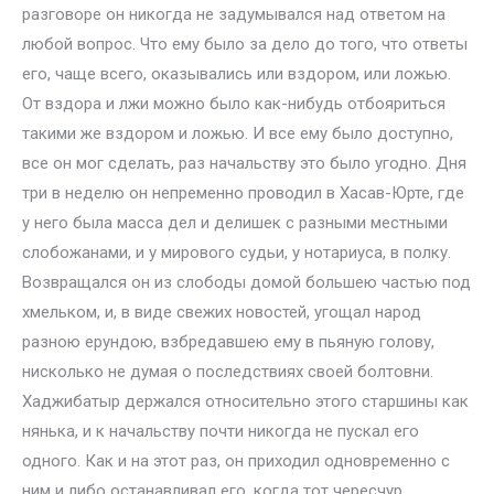
разговоре он никогда не задумывался над ответом на
любой вопрос. Что ему было за дело до того, что ответы
его, чаще всего, оказывались или вздором, или ложью.
От вздора и лжи можно было как-нибудь отбояриться
такими же вздором и ложью. И все ему было доступно,
все он мог сделать, раз начальству это было угодно. Дня
три в неделю он непременно проводил в Хасав-Юрте, где
у него была масса дел и делишек с разными местными
слобожанами, и у мирового судьи, у нотариуса, в полку.
Возвращался он из слободы домой большею частью под
хмельком, и, в виде свежих новостей, угощал народ
разною ерундою, взбредавшею ему в пьяную голову,
нисколько не думая о последствиях своей болтовни.
Хаджибатыр держался относительно этого старшины как
нянька, и к начальству почти никогда не пускал его
одного. Как и на этот раз, он приходил одновременно с
ним и либо останавливал его, когда тот чересчур