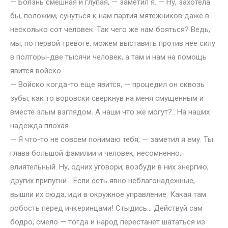
— Боязнь смешная и глупая, — заметил я. — Ну, захотела
бы, положим, сунуться к нам партия мятежников даже в
несколько сот человек. Так чего же нам бояться? Ведь,
мы, по первой тревоге, можем выставить против нее силу
в полторы-две тысячи человек, а там и нам на помощь
явится войско.
— Войско когда-то еще явится, — процедил он сквозь
зубы, как то воровски сверкнув на меня смущенным и
вместе злым взглядом. А наши что же могут?.. На наших
надежда плохая…
— Я что-то не совсем понимаю тебя, — заметил я ему. Ты
глава большой фамилии и человек, несомненно,
влиятельный. Ну, одних уговори, возбуди в них энергию,
других припугни… Если есть явно неблагонадежные,
вышли их сюда, иди в окружное управление. Какая там
робость перед ичкеринцами! Стыдись… Действуй сам
бодро, смело — тогда и народ перестанет шататься из