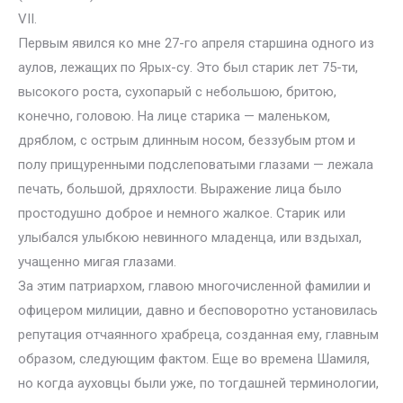
VII.
Первым явился ко мне 27-го апреля старшина одного из
аулов, лежащих по Ярых-су. Это был старик лет 75-ти,
высокого роста, сухопарый с небольшою, бритою,
конечно, головою. На лице старика — маленьком,
дряблом, с острым длинным носом, беззубым ртом и
полу прищуренными подслеповатыми глазами — лежала
печать, большой, дряхлости. Выражение лица было
простодушно доброе и немного жалкое. Старик или
улыбался улыбкою невинного младенца, или вздыхал,
учащенно мигая глазами.
За этим патриархом, главою многочисленной фамилии и
офицером милиции, давно и бесповоротно установилась
репутация отчаянного храбреца, созданная ему, главным
образом, следующим фактом. Еще во времена Шамиля,
но когда ауховцы были уже, по тогдашней терминологии,