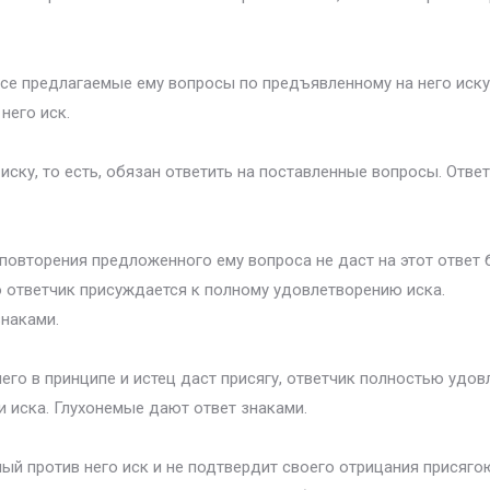
 все предлагаемые ему вопросы по предъявленному на него иску
него иск.
 иску, то есть, обязан ответить на поставленные вопросы. Отв
повторения предложенного ему вопроса не даст на этот ответ б
о ответчик присуждается к полному удовлетворению иска.
наками.
 него в принципе и истец даст присягу, ответчик полностью уд
и иска. Глухонемые дают ответ знаками.
й против него иск и не подтвердит своего отрицания присягою,