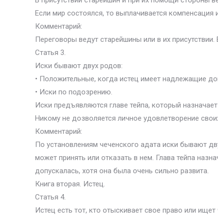
В присутствии старейшин и при их помощи стороны в
Если мир состоялся, то выплачивается компенсация 
Комментарий:
Переговоры ведут старейшины или в их присутствии.
Статья 3.
Иски бывают двух родов:
• Положительные, когда истец имеет надлежащие до
• Иски по подозрению.
Иски предъявляются главе тейпа, который назначает
Никому не дозволяется личное удовлетворение своих
Комментарий:
По установлениям чеченского адата иски бывают дву
может принять или отказать в нем. Глава тейпа назн
допускалась, хотя она была очень сильно развита.
Книга вторая. Истец.
Статья 4.
Истец есть тот, кто отыскивает свое право или ищет 