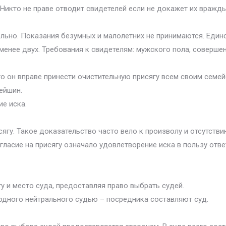
 Никто не праве отводит свидетелей если не докажет их вражды
льно. Показания безумных и малолетних не принимаются. Еди
енее двух. Требования к свидетелям: мужского пола, соверше
то он вправе принести очистительную присягу всем своим семей
ейшин.
ие иска.
сягу. Такое доказательство часто вело к произволу и отсутств
гласие на присягу означало удовлетворение иска в пользу отве
у и место суда, предоставляя право выбрать судей.
дного нейтрального судью – посредника составляют суд.