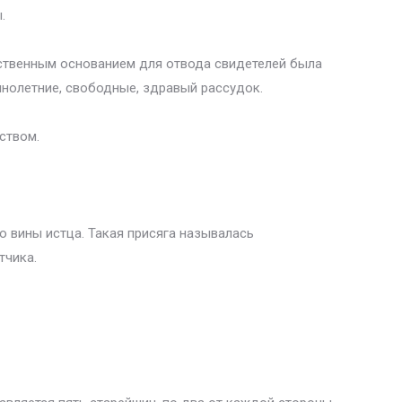
.
нственным основанием для отвода свидетелей была
ннолетние, свободные, здравый рассудок.
ством.
ию вины истца. Такая присяга называлась
тчика.