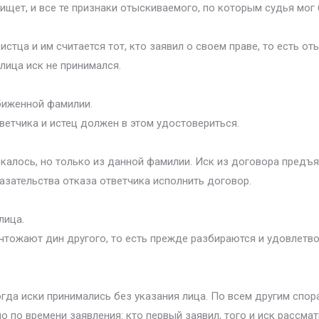
ищет, и все те признаки отыскиваемого, по которым судья мог 
тца и им считается тот, кто заявил о своем праве, то есть от
 лица иск не принимался.
биженной фамилии.
ветчика и истец должен в этом удостовериться.
алось, но только из данной фамилии. Иск из договора предъяв
азательства отказа ответчика исполнить договор.
лица.
ичтожают дин другого, то есть прежде разбираются и удовлетв
да иски принимались без указания лица. По всем другим спор
 по времени заявления: кто первый заявил, того и иск рассмат