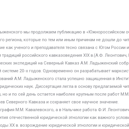
ыженского мы продолжаем публикацию в «Южнороссийском обо
о региона, которые по тем или иным причинам не дошли до чит
ние как ученого и преподавателя тесно связана с Югом России 
 традиций российского кавказоведения XIX в.(А.Ф. Леонтович, 
ческих экспедиций на Северный Кавказ А.М. Ладыженский собр
 системе 20-х годов. Одновременно он разрабатывает марксист
дований А.М. Ладыженского стала успешно защищенная в Инсти
ридических наук. Диссертация легла в основу предлагаемой чи
л, но и по сей день остается наиболее крупным после работ М.
в Северного Кавказа и сохраняет свое научное значение.
рафия М.М. Кавалевского, а в Нальчике работа Ф.И. Леонтови
ития отечественной юридической этнологии как важного услов
 годы XX в. возрождение юридической этнологии и юридическо