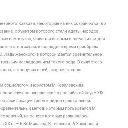
еверного Кавказа. Некоторые из них сохраняются до
ование, объектом которого стали адаты народов
ных институтов, является важным и актуальным для
астью этнографии, в последнее время приобрела
М. Ладыженского, в которой дается сравнительное
твенным исследованием такого рода. В силу этого
просов, затронутых в ней, сохраняет свою
ным социологом и юристом М.Ковалевским,
новое научное направление в российской науке XIX
 классификации типов и видов преступлений,
-сравнительный метод, которым пользовался М.
тех явлений, на основе которых развивалось
XX в. — Б.Вс.Миллера, В.Тесленко, А.Хаханова и