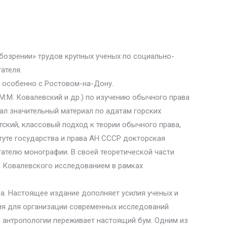
зрении» трудов крупных ученых по социально-
ателя.
и особенно с Ростовом-на-Дону.
М.М. Ковалевский и др.) по изучению обычного права
ал значительный материал по адатам горских
ский, классовый подход к теории обычного права,
туте государства и права АН СССР докторская
тателю монографии. В своей теоретической части
М. Ковалевского исследованием в рамках
ча. Настоящее издание дополняет усилия ученых и
ия для организации современных исследований
й антропологии переживает настоящий бум. Одним из