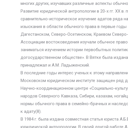
многих других, изучавших различные аспекты обычно
Развитие юридической антропологии в 20-х гг. XX в.
сравнительно-историческое изучение адатов ряда н
изыскания в области обычного права в первые годы
Дагестанском, Северо-Осетинском, Краевом Северо-
Ассоциации востоковедения изучали обычное право 
заниматься изучением истории первобытных политико
догосударственном обществе». В Вятке была издана
принадлежал и А.М. Ладыженский.
В последние годы интерес ученых к этому направлени
Московском юридическом институте защищен ряд дис
Научно-координационном центре «Социально-культур
народов Северного Кавказа, Сибири, казахам, ногайц
нормы обычного права в семейно-брачных и наслед
к адату(8).
В 1984 г. была издана совместная статья юриста А.
юридической антропологии. В своей другой работе 