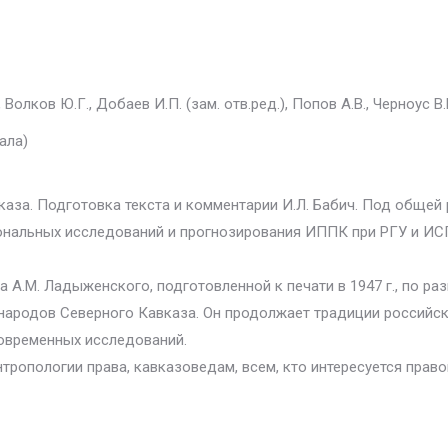
Волков Ю.Г., Добаев И.П. (зам. отв.ред.), Попов А.В., Черноус В.В
ала)
аза. Подготовка текста и комментарии И.Л. Бабич. Под общей р
альных исследований и прогнозирования ИППК при РГУ и ИСПИ 
 А.М. Ладыженского, подготовленной к печати в 1947 г., по ра
ародов Северного Кавказа. Он продолжает традиции российских 
современных исследований.
тропологии права, кавказоведам, всем, кто интересуется прав