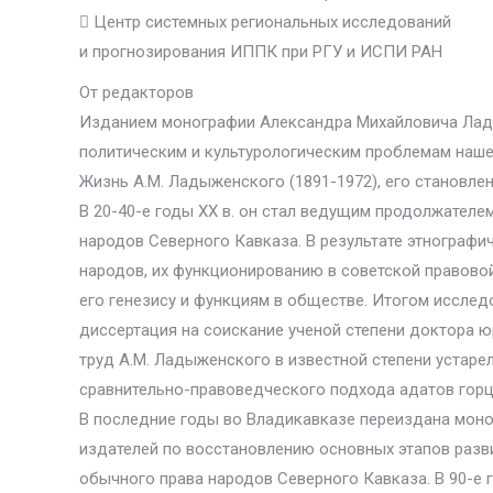
 Центр системных региональных исследований
и прогнозирования ИППК при РГУ и ИСПИ РАН
От редакторов
Изданием монографии Александра Михайловича Лад
политическим и культурологическим проблемам нашег
Жизнь А.М. Ладыженского (1891-1972), его становле
В 20-40-е годы XX в. он стал ведущим продолжателем
народов Северного Кавказа. В результате этнографи
народов, их функционированию в советской правовой
его генезису и функциям в обществе. Итогом иссле
диссертация на соискание ученой степени доктора ю
труд А.М. Ладыженского в известной степени устаре
сравнительно-правоведческого подхода адатов горце
В последние годы во Владикавказе переиздана моног
издателей по восстановлению основных этапов разв
обычного права народов Северного Кавказа. В 90-е