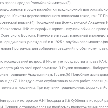
го права народов Российской империи.(3)
 продолжалось в русле разработки традиционной для российской
ародов. Юристы дореволюционного поколения такие, как Е.Е.Па
 советской власти.(4) Последний при Всеукраинской Академии
Кавказском НИИ этнографы и юристы изучали обычное право к
Советского Востока. Именно в эти годы, известный впоследст
-юридических учреждений и в 1925 г. опубликовал монографию
 новая Программа для собирания сведений по обычному праву.
ю исследований возрос. В Институте государства и права РАН, 
сертаций по этой проблематике. В Грузии появилась Лаборато
ные традиции» Академии наук Грузии.(6) Подобные исследован
ам и др.(7). Наряду с этим опубликовано много работ, посвящ
ственных отношениях. При изучении традиционных форм хозяй
Б.Венгерова и историков А.И.Перщица и Л.Е.Куббеля, в которой
А.И. Перщиц останавливался на проблемах происхождения пред