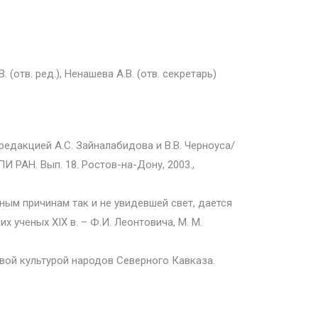
. (отв. ред.), Ненашева А.В. (отв. секретарь)
едакцией А.С. Зайналабидова и В.В. Черноуса/
РАН. Вып. 18. Ростов-на-Дону, 2003.,
зным причинам так и не увидевшей свет, дается
ученых XIX в. – Ф.И. Леонтовича, М. М.
овой культурой народов Северного Кавказа.