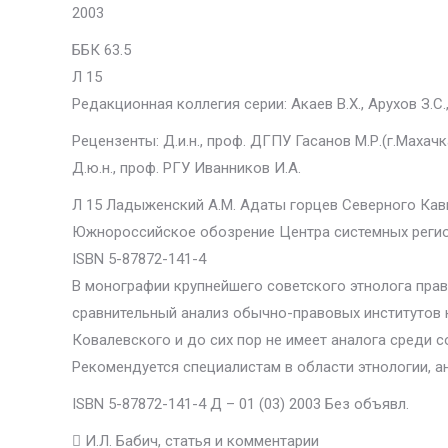
2003
ББК 63.5
Л 15
Редакционная коллегия серии: Акаев В.Х., Арухов З.С., 
Рецензенты: Д.и.н., проф. ДГПУ Гасанов М.Р.(г.Махачк
Д.ю.н., проф. РГУ Иванников И.А.
Л 15 Ладыженский А.М. Адаты горцев Северного Кавк
Южнороссийское обозрение Центра системных регион
ISBN 5-87872-141-4
В монографии крупнейшего советского этнолога права
сравнительный анализ обычно-правовых институтов н
Ковалевского и до сих пор не имеет аналога среди 
Рекомендуется специалистам в области этнологии, ан
ISBN 5-87872-141-4 Д – 01 (03) 2003 Без объявл.
 И.Л. Бабич, статья и комментарии