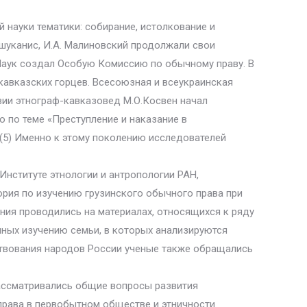
 науки тематики: собирание, истолкование и
шуканис, И.А. Малиновский продолжали свои
 Наук создал Особую Комиссию по обычному праву. В
авказских горцев. Всесоюзная и всеукраинская
вии этнограф-кавказовед М.О.Косвен начал
 по теме «Преступление и наказание в
(5) Именно к этому поколению исследователей
Институте этнологии и антропологии РАН,
рия по изучению грузинского обычного права при
ия проводились на материалах, относящихся к ряду
енных изучению семьи, в которых анализируются
ствования народов России ученые также обращались
 рассматривались общие вопросы развития
права в первобытном обществе и этничности