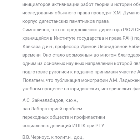
инициаторов активизации работ теории и истории о
исследования обычного права проводят Х.М, Думанов
корпус дагестанских памятников права.
Символично, что по предложению директора РЮИ СКА
хранящейся в Институте государства и права РАН) п
Кавказа д.и.н., профессор Ириной Леонидовной Баби
времени. Оно стало возможным во многом благодар
одним из основных научных направлений которой явл
подготовке рукописи к изданию принимали участие А.
Полагаем, что публикация монографии А.М. Ладыженс
учебном процессе на юридических, исторических фак
А.С. Зайналабидов, к.ю.н.,
зав.Лабораторией проблем
переходных обществ и профилактики
социальных девиаций ИППК при РГУ
В.В. Черноус, к.полит.н., доц.,