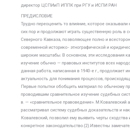
директор ЦСПИиП ИППК при РГУ и ИСПИ РАН
ПРЕДИСЛОВИЕ
Трудно переоценить то влияние, которое оказывали 
сих пор и продолжают играть существенную роль в 
Северного Кавказа, позволяющее полно и всесторон
современной историко- этнографической и юридичес
широкие масштабы. В основном, эти исследования к
изучение обычно — правовых институтов всех народо
данная работа, написанная в 1940-е г., продолжает и
актуальность для понимания процессов, происходящ
Первые попытки обобщить материал по обычному пра
проводившим сравнительное изучение судебных сист
в. — «сравнительное правоведение». М.Ковалевский 
рассматривал систему судебных доказательств и на
Ковалевский, позволил ему выявить черты сходства 
конкретное законодательство.(2).Известны замечател