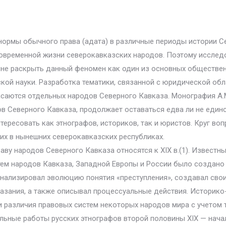
нормы обычного права (адата) в различные периоды истории С
современной жизни северокавказских народов. Поэтому исслед
не раскрыть данный феномен как один из основных обществен
кой науки. Разработка тематики, связанной с юридической обл
асаются отдельных народов Северного Кавказа. Монография А.
в Северного Кавказа, продолжает оставаться едва ли не единс
нтересовать как этнографов, историков, так и юристов. Круг во
их в нынешних северокавказских республиках.
ву народов Северного Кавказа относятся к XIX в.(1). Извест
ем народов Кавказа, Западной Европы и России было создано 
анализировал эволюцию понятия «преступления», создавал свои
казания, а также описывал процессуальные действия. Историко
и различия правовых систем некоторых народов мира с учетом 
ьные работы русских этнографов второй половины XIX — начала 