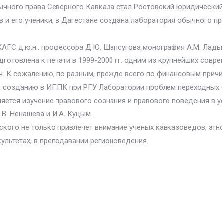
бычного права Северного Кавказа стал Ростовский юридически
 и его ученики, в Дагестане создана лаборатория обычного п
ГС д.ю.н., профессора Д.Ю. Шапсугова монография А.М. Ладыж
одготовлена к печати в 1999-2000 гг. одним из крупнейших сов
ч. К сожалению, по разным, прежде всего по финансовым причи
я созданию в ИППК при РГУ Лаборатории проблем переходных 
яется изучение правового сознания и правового поведения в 
В. Ненашева и И.А. Куцым.
кого не только привлечет внимание ученых кавказоведов, этно
ультетах, в преподавании регионоведения.