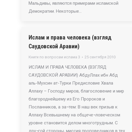
Мальдивы, являются примерами исламской
Демократии. Некоторые…
Ислам и права человека (взгляд
Саудовской Аравии)
Книги по вопросам ислама 3
25 сентября 2010
ИСЛАМ И ПРАВА ЧЕЛОВЕКА (ВЗГЛЯД
САУДОВСКОЙ АРАВИИ) АбдуЛлах ибн Абд
аль-Мухсин ат-Турки Предисловие Хвала
Аллаху – Господу миров, благословение и мир
благороднейшему из Его Пророков и
Посланников, а за¬тем: В наш век призыв к
Аллаху Всевышнему на общече¬ловеческом
уровне становится делом многотрудным. С
дру¬гой стороны, миссия проповедников в тех