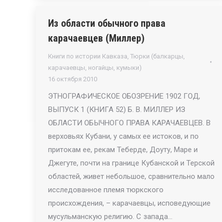
Из области обычного права
карачаевцев (Миллер)
Книги по истории Кавказа
,
Тюрки (балкарцы,
карачаевцы, ногайцы, кумыки)
16 октября 2010
ЭТНОГРАФИЧЕСКОЕ ОБОЗРЕНИЕ 1902 ГОД,
ВЫПУСК 1 (КНИГА 52) Б. В. МИЛЛЕР ИЗ
ОБЛАСТИ ОБЫЧНОГО ПРАВА КАРАЧАЕВЦЕВ. В
верховьях Кубани, у самых ее истоков, и по
притокам ее, рекам Теберде, Доуту, Mapе и
Джегуте, почти на границе Кубанской и Терской
областей, живет небольшое, сравнительно мало
исследованное племя тюркского
происхождения, – карачаевцы, исповедующие
мусульманскую религию. С запада…