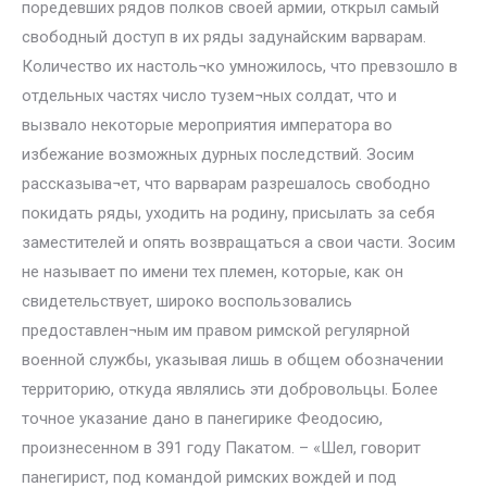
поредевших рядов полков своей армии, открыл самый
свободный доступ в их ряды задунайским варварам.
Количество их настоль¬ко умножилось, что превзошло в
отдельных частях число тузем¬ных солдат, что и
вызвало некоторые мероприятия императора во
избежание возможных дурных последствий. Зосим
рассказыва¬ет, что варварам разрешалось свободно
покидать ряды, уходить на родину, присылать за себя
заместителей и опять возвращаться а свои части. Зосим
не называет по имени тех племен, которые, как он
свидетельствует, широко воспользовались
предоставлен¬ным им правом римской регулярной
военной службы, указывая лишь в общем обозначении
территорию, откуда являлись эти добровольцы. Более
точное указание дано в панегирике Феодосию,
произнесенном в 391 году Пакатом. – «Шел, говорит
панегирист, под командой римских вождей и под