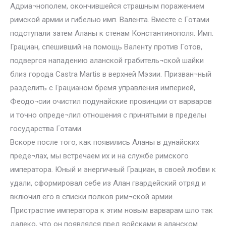
Адриа¬нополем, окончившейся страшным поражением
римской армии и гибелью имп. Валента. Вместе с Готами
подступали затем Аланы к стенам Константинополя. Имп.
Грациан, спешивший на помощь Валенту против Готов,
подвергся нападению аланской грабитель¬ской шайки
близ города Castra Martis в верхней Мэзии. Призван¬ный
разделить с Грацианом бремя управления империей,
Феодо¬сии очистил подунайские провинции от варваров
и точно опреде¬лил отношения с принятыми в пределы
государства Готами.
Вскоре после того, как появились Аланы в дунайских
преде¬лах, мы встречаем их и на службе римского
императора. Юный и энергичный Грациан, в своей любви к
удали, сформировал себе из Алан гвардейский отряд и
включил его в списки полков рим¬ской армии.
Пристрастие императора к этим новым варварам шло так
далеко, что он появлялся пред войсками в аланском