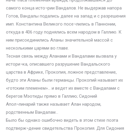
нача¬лась племенная вражда, продолжавшаяся до
самого конца исто¬рии Вандалов. Не выдержав напора
Готов, Вандалы подались далее на запад и с разрешения
имп. Константина Великого посе¬лились в Паннонии,
откуда в 406 году поднялись всем народом в Галлию. К
ним присоединились Аланы значительной массой с
несколькими царями во главе.
Тесная связь между Аланами и Вандалами вызвала у
истори¬ка, описавшего разрушение Вандальского
царства в Африке, Прокопия, ложное представление,
будто эти Аланы были германцы. Прокопий называет их
«готским племенем»… и ведет их вместе с Вандалами с
берегов Мэотиды прямо в Галлию; Сидоний
Апол¬линарий также называет Алан народом,
родственным Вандалам…
Было бы однако ошибочно видеть в этом стихе поэта
подтверж¬дение свидетельства Прокопия. Для Сидония