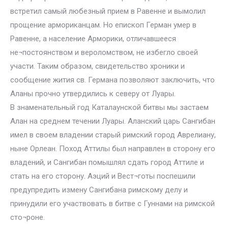
встретил самый любезный прием в Равенне и вымолил
прощение армориканцам. Но епископ Герман умер в
Равенне, а население Арморики, отличавшееся
не¬постоянством и вероломством, не избегло своей
участи. Таким образом, свидетельство хроники и
сообщение жития св. Германа позволяют заключить, что
Аланы прочно утвердились к северу от Луары.
В знаменательный год Каталаунской битвы мы застаем
Алан на среднем течении Луары. Аланский царь Сангибан
имел в своем владении старый римский город Аврелиану,
ныне Орлеан. Поход Аттилы был направлен в сторону его
владений, и Сангибан помышлял сдать город Аттиле и
стать на его сторону. Аэций и Вест¬готы поспешили
предупредить измену Сангибана римскому делу и
принудили его участвовать в битве с Гуннами на римской
сто¬роне.