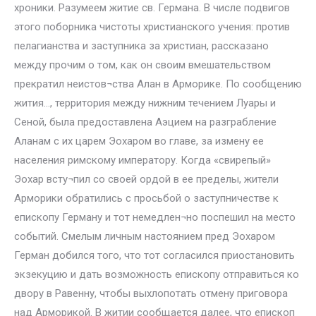
хроники. Разумеем житие св. Германа. В числе подвигов
этого поборника чистоты христианского учения: против
пелагианства и заступника за христиан, рассказано
между прочим о том, как он своим вмешательством
прекратил неистов¬ства Алан в Арморике. По сообщению
жития…, территория между нижним течением Луары и
Сеной, была предоставлена Аэцием на разграбление
Аланам с их царем Эохаром во главе, за измену ее
населения римскому императору. Когда «свирепый»
Эохар всту¬пил со своей ордой в ее пределы, жители
Арморики обратились с просьбой о заступничестве к
епископу Герману и тот немедлен¬но поспешил на место
событий. Смелым личным настоянием пред Эохаром
Герман добился того, что тот согласился приостановить
экзекуцию и дать возможность епископу отправиться ко
двору в Равенну, чтобы выхлопотать отмену приговора
над Арморикой. В житии сообщается далее, что епископ