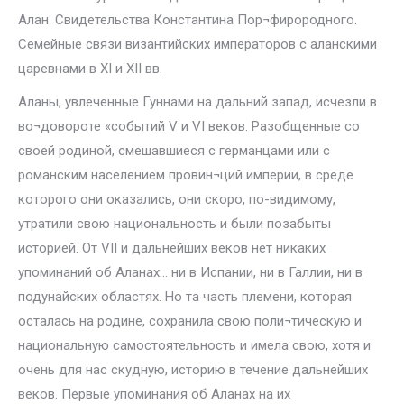
Алан. Свидетельства Константина Пор¬фирородного.
Семейные связи византийских императоров с аланскими
царевнами в XI и XII вв.
Аланы, увлеченные Гуннами на дальний запад, исчезли в
во¬довороте «событий V и VI веков. Разобщенные со
своей родиной, смешавшиеся с германцами или с
романским населением провин¬ций империи, в среде
которого они оказались, они скоро, по-видимому,
утратили свою национальность и были позабыты
историей. От VII и дальнейших веков нет никаких
упоминаний об Аланах… ни в Испании, ни в Галлии, ни в
подунайских областях. Но та часть племени, которая
осталась на родине, сохранила свою поли¬тическую и
национальную самостоятельность и имела свою, хотя и
очень для нас скудную, историю в течение дальнейших
веков. Первые упоминания об Аланах на их