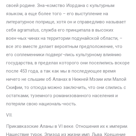
своей родине. Зна¬комство Иордана с культурным
языком, а еще более того – его выступление на
литературное поприще, хотя он и справедливо называет
себя agramatus, служба его принципала в высоких
воен¬ных чинах на территории подунайской области, –
все это вместе делает вероятным предположение, что
его соплеменники подверг¬лись культурному влиянию
государства, в пределах которого они поселились вскоре
после 453 года, а так как мы в последующее время
ничего не слышим об Аланах в Нижней Мэзии или Малой
Скифии, то отсюда можно заключить, что они слились с
остатками; туземного романизованного населения и
потеряли свою националь¬ность.
VII.
Прикавказские Аланы в VI веке. Отношения их к империи.
Нашествие турок. Эпизод из жизни имп. Льва. Крещение