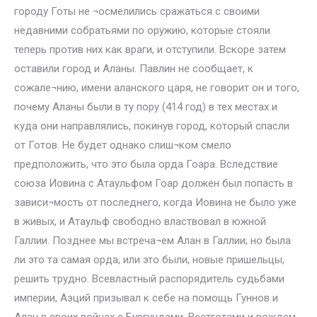
городу Готы не ¬осмелились сражаться с своими
недавними собратьями по оружию, которые стояли
теперь против них как враги, и отступили. Вскоре затем
оставили город и Аланы. Павлин не сообщает, к
сожале¬нию, имени аланского царя, не говорит он и того,
почему Аланы были в ту пору (414 год) в тех местах и
куда они направлялись, покинув город, который спасли
от Готов. Не будет однако слиш¬ком смело
предположить, что это была орда Гоара. Вследствие
союза Иовина с Атаульфом Гоар должен был попасть в
зависи¬мость от последнего, когда Иовина не было уже
в живых, и Атаульф свободно властвовал в южной
Галлии. Позднее мы встреча¬ем Алан в Галлии; но была
ли это та самая орда, или это были, новые пришельцы,
решить трудно. Всевластный распорядитель судьбами
империи, Аэций призывал к себе на помощь Гуннов и