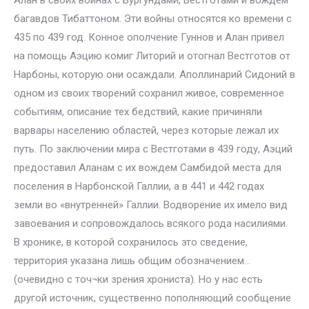
Алан в своих войнах с Бургундами, Вестготами и вождем
багавдов Тибаттоном. Эти войны относятся ко времени с
435 по 439 год. Конное ополчение Гуннов и Алан привел
на помощь Аэцию комиг Литорий и отогнал Вестготов от
Нарбоны, которую они осаждали. Аполлинарий Сидоний в
одном из своих творений сохранил живое, современное
событиям, описание тех бедствий, какие причиняли
варвары населению областей, через которые лежал их
путь. По заключении мира с Вестготами в 439 году, Аэций
предоставил Аланам с их вождем Самбидой места для
поселения в Нарбонской Галлии, а в 441 и 442 годах
земли во «внутренней» Галлии. Водворение их имело вид
завоевания и сопровождалось всякого рода насилиями.
В хронике, в которой сохранилось это сведение,
территория указана лишь общим обозначением…
(очевидно с точ¬ки зрения хрониста). Но у нас есть
другой источник, существенно пополняющий сообщение