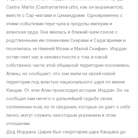
Castra: Martis (Castramartena urbs, как он выражается),
вместе с Сар¬матами и Цемандрами. Одновременно с
этими событиями пере¬шла в пределы империи и
аланская орда. Она явилась в ближай¬шем союзе с
родственными им племенами Скирами и Садагариями и
поселилась «в Нижней Мэзии и Малой Скифии». Иордан
остав¬ляет нас в неизвестности о том, в какой
собственно части этой обширной территории поселились
Аланы, но сообщает, что они жили на своей новой
территории под властью национального царя по имени
Кандак. От этих Алан происходил историк Иордан. Он: не
сообщил нам ничего о дальнейшей судьбе своих
соплеменни¬ков, но те сведения, которые он дает о себе
лично, могут служить некоторым указанием в этом
отношении.
Дед Иордана, Цария был секретарем царя Кандака до