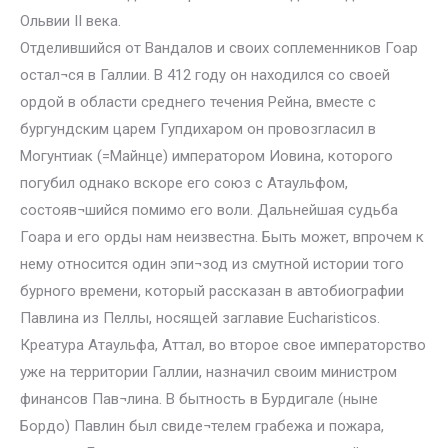
Ольвии II века.
Отделившийся от Вандалов и своих соплеменников Гоар
остал¬ся в Галлии. В 412 году он находился со своей
ордой в области среднего течения Рейна, вместе с
бургундским царем Гупдихаром он провозгласил в
Могунтиак (=Майнце) императором Иовина, которого
погубил однако вскоре его союз с Атаульфом,
состояв¬шийся помимо его воли. Дальнейшая судьба
Гоара и его орды нам неизвестна. Быть может, впрочем к
нему относится один эпи¬зод из смутной истории того
бурного времени, который рассказан в автобиографии
Павлина из Пеллы, носящей заглавие Eucharisticos.
Креатура Атаульфа, Аттал, во второе свое императорство
уже на территории Галлии, назначил своим министром
финансов Пав¬лина. В бытность в Бурдигале (ныне
Бордо) Павлин был свиде¬телем грабежа и пожара,