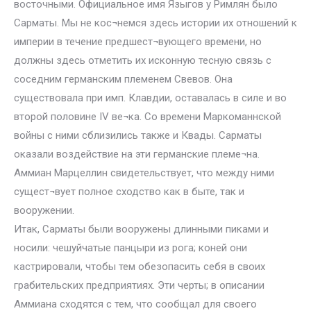
восточными. Официальное имя Языгов у Римлян было
Сарматы. Мы не кос¬немся здесь истории их отношений к
империи в течение предшест¬вующего времени, но
должны здесь отметить их исконную тесную связь с
соседним германским племенем Свевов. Она
существовала при имп. Клавдии, оставалась в силе и во
второй половине IV ве¬ка. Со времени Маркоманнской
войны с ними сблизились также и Квады. Сарматы
оказали воздействие на эти германские племе¬на.
Аммиан Марцеллин свидетельствует, что между ними
сущест¬вует полное сходство как в быте, так и
вооружении.
Итак, Сарматы были вооружены длинными пиками и
носили: чешуйчатые панцыри из рога; коней они
кастрировали, чтобы тем обезопасить себя в своих
грабительских предприятиях. Эти черты; в описании
Аммиана сходятся с тем, что сообщал для своего