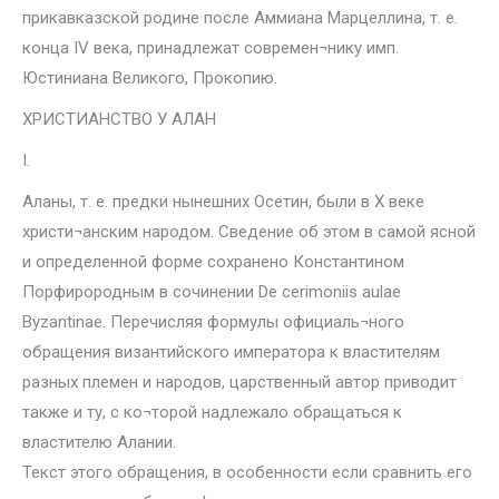
прикавказской родине после Аммиана Марцеллина, т. е.
конца IV века, принадлежат современ¬нику имп.
Юстиниана Великого, Прокопию.
ХРИСТИАНСТВО У АЛАН
I.
Аланы, т. е. предки нынешних Осетин, были в X веке
христи¬анским народом. Сведение об этом в самой ясной
и определенной форме сохранено Константином
Порфирородным в сочинении De cerimoniis aulae
Byzantinae. Перечисляя формулы официаль¬ного
обращения византийского императора к властителям
разных племен и народов, царственный автор приводит
также и ту, с ко¬торой надлежало обращаться к
властителю Алании.
Текст этого обращения, в особенности если сравнить его