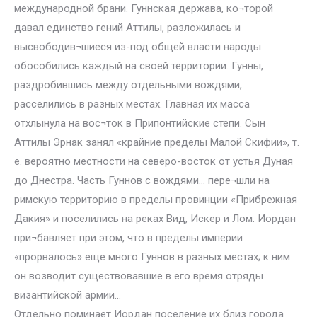
международной брани. Гуннская держава, ко¬торой
давал единство гений Аттилы, разложилась и
высвободив¬шиеся из-под общей власти народы
обособились каждый на своей территории. Гунны,
раздробившись между отдельными вождями,
расселились в разных местах. Главная их масса
отхлынула на вос¬ток в Припонтийские степи. Сын
Аттилы Эрнак занял «крайние пределы Малой Скифии», т.
е. вероятно местности на северо-восток от устья Дуная
до Днестра. Часть Гуннов с вождями… пере¬шли на
римскую территорию в пределы провинции «Прибрежная
Дакия» и поселились на реках Вид, Искер и Лом. Иордан
при¬бавляет при этом, что в пределы империи
«прорвалось» еще много Гуннов в разных местах; к ним
он возводит существовавшие в его время отряды
византийской армии…
Отдельно поминает Иордан поселение их близ города