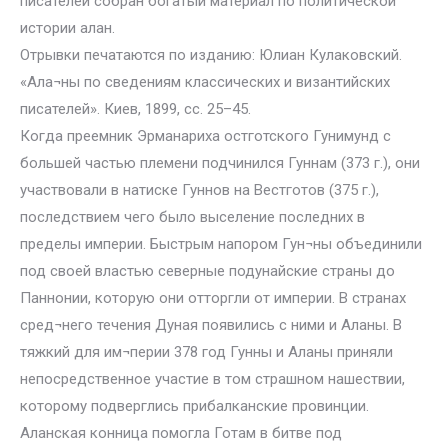
писателей собран богатый материал по политической
истории алан.
Отрывки печатаются по изданию: Юлиан Кулаковский.
«Ала¬ны по сведениям классических и византийских
писателей». Киев, 1899, сс. 25–45.
Когда преемник Эрманариха остготского Гунимунд с
большей частью племени подчинился Гуннам (373 г.), они
участвовали в натиске Гуннов на Вестготов (375 г.),
последствием чего было выселение последних в
пределы империи. Быстрым напором Гун¬ны объединили
под своей властью северные подунайские страны до
Паннонии, которую они отторгли от империи. В странах
сред¬него течения Дуная появились с ними и Аланы. В
тяжкий для им¬перии 378 год Гунны и Аланы приняли
непосредственное участие в том страшном нашествии,
которому подверглись прибалканские провинции.
Аланская конница помогла Готам в битве под