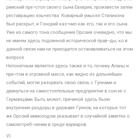
римский пре¬стол своего сына Евхерия, произвести затем
реставрацию язычества. Коварный умысел Стилихона
был раскрыт, и Гонорий каз¬нил как его, так и его сына.
Уже из самого тона сообщения Орозия очевидно, что мы
не имеем здесь подлинной исторической прав¬ды, ко в
данной связи нам не приходится останавливаться на этом
вопросе.
Непонятным является здесь также и то, почему Аланы и
при¬том в огромной массе, как видно из дальнейших
событий, могли разорвать свою связь с Гуннами и
двинуться на самостоятельные предприятия в союзе с
Германцами. Быть может, причиной здесь были
внутренние раздоры в державе Гуннов, на которые тот
же Орозий мимоходом указывает в случайной заметке о
самоистреб¬лении в среде варваров.
VI.