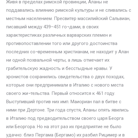
Живя в пределах римской провинции, Аланы не
поддавались влиянию римской культуры и не сливались с
местным населением. Пресвитер массилийский Сальвиан,
писавший между 439–451 го¬дами, в своих
характеристиках различных варварских племен и
противопоставлении того или другого достоинства
последних со¬временным христианам, не находит у Алан
ни одной похвальной черты, а лишь отмечает их
грабительскую жадность и бесстыдные нравы. У
хронистов сохранились свидетельства о двух походах,
которые они предпринимали в Италию с нового места
своего жи¬тельства. Первый относится к 461 году.
Выступивший против них имп. Маиориан пал в битве с
ними при Дертоне. Три года спустя, Аланы опять явились
в Италию под предводительством своего царя Беорга
или Беоргора. Но на этот раз их предприятие не было
удачно: близ Пергама (Бергамо) их разбил Рицимер и в