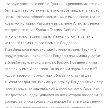
которую увлекли, с собою Гунны из приазовских степей,
была достаточно значитель¬на, чтобы выделить из себя
часть, которая обособилась от них и имела свою, хотя и
краткую, историю. Разумеем выселение Алан: из степей
среднего течения Дуная в Галлию. Событие это
отно¬сится к первым годам V века и стоит в связи с
историей герман¬ского племени Вандалов.
Имя Вандалов известно уже Плинию и затем Тациту. В
пору Маркоманнской войны Вандалы принимали участие
в борьбе гер¬манского мира с Римом. Позднее с ними
вел войну имп. Авре¬лиан. Он нанес им поражение в 271
году и заключил с ними мир, обязав их ставить две
тысячи всадников на римскую службу. Вандалы жили в ту
пору в пределах задунайской Дакии, которую Аврелиан
предоставил надвинувшимся со всех, сторон варварам. В
соседстве с ними оказались вскоре Готы, и между ними