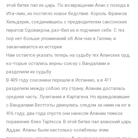
этой битве пал их царь. По возвращении Алан с похода в
Ита¬лию, их постигло новое бедствие. Король Франков
Хильдерик, соединившись с предводителем саксонских
пиратов Одовакром, раз¬бил их и подчинил себе. С тех
пор нет больше упоминаний об Ала¬нах в Галлии, и
заканчивается их история.
Нам остается указать теперь на судьбу тех Аланских орд,
ко¬торые остались верны союзу с Вандалами и
разделили их судьбу.
В 409 году союзники перешли в Испанию, а в 411
разделили между собою эту страну; Аланам досталась
средняя часть: Лузитания и Картагена. Но враждовавшие
с Вандалами Вестготы двинулись следом за ними на юг в
416 году; два года спустя они нанесли Аланам тяжкое
поражение близ Тартесса. В этой битве пал аланский царь
Аддак. Аланы были настолько ослаблены этим