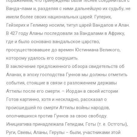
поражением, что принуждены были теснее соединиться с
Ванда¬лами и, разделяя с ними дальнейшую их судьбу, не
имели более своих национальных царей. Гуперих,
Гейзерих и Гелимер носили, титул царей Вандалов и Алан.
В 427 году Аланы последовали за Вандалами в Африку,
где и было основано вандальское царство,
просуществовавшее до времен Юстиниана Великого,
которому удалось его сокрушить.
В заключение предложенного обзора свидетельств об
Аланах, в эпоху господства Гуннов мы должны отметить
события, стоящие в связи с разложением державы
Аттилы после его смерти. – Иордан в своей истории
Готов картинно, хотя и нескладно, рассказал о
происшедшей по смерти Аттилы войны народов,
ополчившихся против Гуннов за свою свободу.
Инициатива принадлежала Гепидам; Готы (т. е. Остготы),
Руги, Свевы, Аланы, Герулы – были, участниками этой