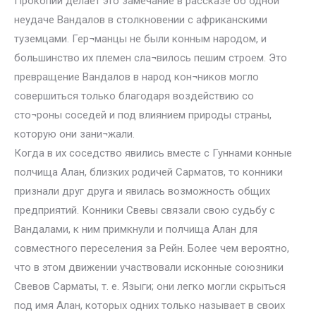
Прокопий делает это замечание в рассказе об одной
неудаче Вандалов в столкновении с африканскими
туземцами. Гер¬манцы не были конным народом, и
большинство их племен сла¬вилось пешим строем. Это
превращение Вандалов в народ кон¬ников могло
совершиться только благодаря воздействию со
сто¬роны соседей и под влиянием природы страны,
которую они зани¬жали.
Когда в их соседство явились вместе с Гуннами конные
полчища Алан, близких родичей Сарматов, то конники
признали друг друга и явилась возможность общих
предприятий. Конники Свевы связали свою судьбу с
Вандалами, к ним примкнули и полчища Алан для
совместного переселения за Рейн. Более чем вероятно,
что в этом движении участвовали исконные союзники
Свевов Сарматы, т. е. Языги; они легко могли скрыться
под имя Алан, которых одних только называет в своих