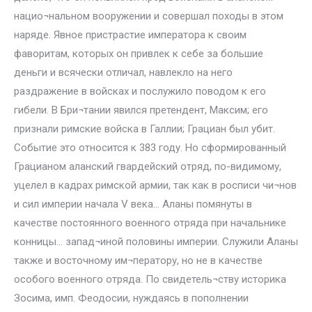
нацио¬нальном вооружении и совершал походы в этом
наряде. Явное пристрастие императора к своим
фаворитам, которых он привлек к себе за большие
деньги и всячески отличал, навлекло на него
раздражение в войсках и послужило поводом к его
гибели. В Бри¬тании явился претендент, Максим; его
признали римские войска в Галлии; Грациан был убит.
Событие это относится к 383 году. Но сформированный
Грацианом аланский гвардейский отряд, по-видимому,
уцелел в кадрах римской армии, так как в росписи чи¬нов
и сил империи начала V века… Аланы помянуты в
качестве постоянного военного отряда при начальнике
конницы… запад¬иной половины империи. Служили Аланы
также и восточному им¬ператору, но не в качестве
особого военного отряда. По свидетель¬ству историка
Зосима, имп. Феодосии, нуждаясь в пополнении