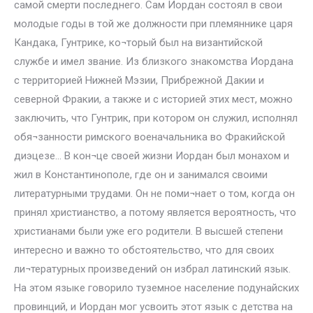
самой смерти последнего. Сам Иордан состоял в свои
молодые годы в той же должности при племяннике царя
Кандака, Гунтрике, ко¬торый был на византийской
службе и имел звание. Из близкого знакомства Иордана
с территорией Нижней Мэзии, Прибрежной Дакии и
северной Фракии, а также и с историей этих мест, можно
заключить, что Гунтрик, при котором он служил, исполнял
обя¬занности римского военачальника во Фракийской
диэцезе… В кон¬це своей жизни Иордан был монахом и
жил в Константинополе, где он и занимался своими
литературными трудами. Он не поми¬нает о том, когда он
принял христианство, а потому является вероятность, что
христианами были уже его родители. В высшей степени
интересно и важно то обстоятельство, что для своих
ли¬тературных произведений он избрал латинский язык.
На этом языке говорило туземное население подунайских
провинций, и Иордан мог усвоить этот язык с детства на