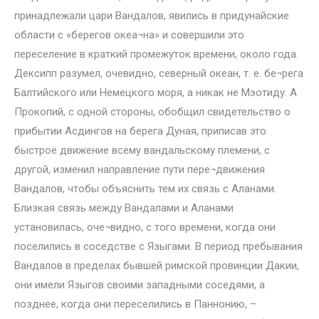
принадлежали цари Вандалов, явились в придунайские
области с «берегов океа¬на» и совершили это
переселение в краткий промежуток времени, около года.
Дексипп разумел, очевидно, северный океан, т. е. бе¬рега
Балтийского или Немецкого моря, а никак не Мэотиду. А
Прокопий, с одной стороны, обобщил свидетельство о
прибытии Асдингов на берега Дуная, приписав это
быстрое движение всему вандальскому племени, с
другой, изменил направление пути пере¬движения
Вандалов, чтобы объяснить тем их связь с Аланами.
Близкая связь между Вандалами и Аланами
установилась, оче¬видно, с того времени, когда они
поселились в соседстве с Языгами. В период пребывания
Вандалов в пределах бывшей римской провинции Дакии,
они имели Языгов своими западными соседями, а
позднее, когда они переселились в Паннонию, –