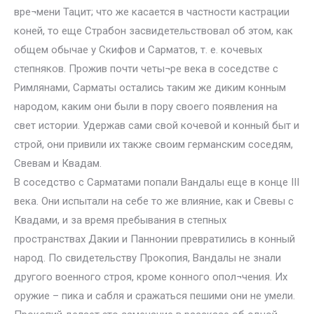
вре¬мени Тацит; что же касается в частности кастрации
коней, то еще Страбон засвидетельствовал об этом, как
общем обычае у Скифов и Сарматов, т. е. кочевых
степняков. Прожив почти четы¬ре века в соседстве с
Римлянами, Сарматы остались таким же диким конным
народом, каким они были в пору своего появления на
свет истории. Удержав сами свой кочевой и конный быт и
строй, они привили их также своим германским соседям,
Свевам и Квадам.
В соседство с Сарматами попали Вандалы еще в конце III
века. Они испытали на себе то же влияние, как и Свевы с
Квадами, и за время пребывания в степных
пространствах Дакии и Паннонии превратились в конный
народ. По свидетельству Прокопия, Вандалы не знали
другого военного строя, кроме конного опол¬чения. Их
оружие – пика и сабля и сражаться пешими они не умели.