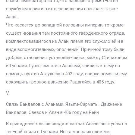
славит императора за то, что варвары стремят¬ся на
службу империи и в их перечислении называет также
Алан…
Что касается до западной половины империи, то кроме
сущест¬вования там постоянного гвардейского отряда,
комплектовавшегося из Алан, племя это служило ей и в
виде вспомогательных, ополчений. Причиной тому были
добрые отношения, установив¬шиеся между Стилихоном
и Гуннами. Гунны вместе с Аланами, явились к нему на
помощь против Атаульфа в 402 году; они же помогли ему
сокрушить грозное движение Радагайса в 405 году.
V.
Связь Вандалов с Аланами. Языги-Сарматы. Движение
Вандалов, Свевов и Алан в 406 году на Рейн
В приведенных выше свидетельствах Аланы выступают в
тес¬ной связи с Гуннами. Но та масса их племени,