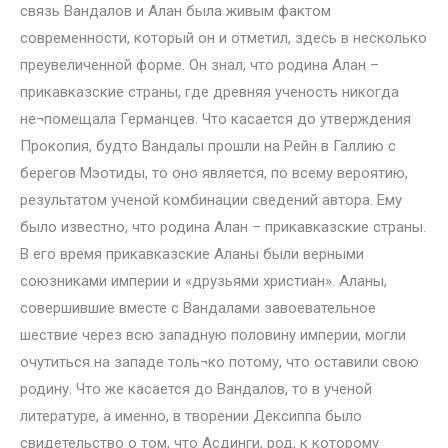
связь Вандалов и Алан была живым фактом
современности, который он и отметил, здесь в несколько
преувеличенной форме. Он знал, что родина Алан –
прикавказские страны, где древняя ученость никогда
не¬помещала Германцев. Что касается до утверждения
Прокопия, будто Вандалы прошли на Рейн в Галлию с
берегов Мэотиды, то оно является, по всему вероятию,
результатом ученой комбинации сведений автора. Ему
было известно, что родина Алан – прикавказские страны.
В его время прикавказские Аланы были верными
союзниками империи и «друзьями христиан». Аланы,
совершившие вместе с Вандалами завоевательное
шествие через всю западную половину империи, могли
очутиться на западе толь¬ко потому, что оставили свою
родину. Что же касается до Вандалов, то в ученой
литературе, а именно, в творении Дексиппа было
свидетельство о том, что Асдинги, род, к которому