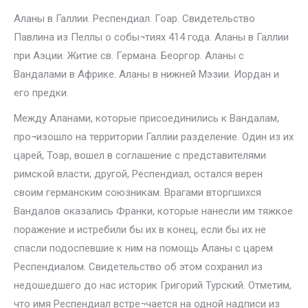
Аланы в Галлии. Респендиал. Гоар. Свидетельство
Павлина из Пеллы о собы¬тиях 414 года. Аланы в Галлии
при Аэции. Житие св. Германа. Беоргор. Аланы с
Вандалами в Африке. Аланы в нижней Мэзии. Иордан и
его предки.
Между Аланами, которые присоединились к Вандалам,
про¬изошло на территории Галлии разделение. Один из их
царей, Тоар, вошел в соглашение с представителями
римской власти; другой, Респендиал, остался верен
своим германским союзникам. Врагами вторгшихся
Вандалов оказались Франки, которые нанесли им тяжкое
поражение и истребили бы их в конец, если бы их не
спасли подоспевшие к ним на помощь Аланы с царем
Респендиалом. Свидетельство об этом сохранил из
недошедшего до нас историк Григорий Турский. Отметим,
что имя Респендиал встре¬чается на одной надписи из