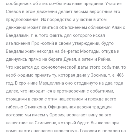
сообщениях об этих со¬бытиях наше предание. Участие
Свевов в этом движении делает весьма вероятным это
предположение. Их посредство и участие в этом
движении может явиться объяснением сближения Алан с
Вандалами, т. е. того факта, для которого искал
изъяснения Про¬копий в своем утверждении, будто
Вандалы жили некогда на бе¬регах Мэотиды, откуда и
двинулись прямо на берега Дуная, а затем и Рейна.
Что касается до хронологической даты этого события, то
необ¬ходимо принять ту, которая дана у Зосима, т. е. 406
год. В хро¬нике Марцеллина оно отодвинуто на два года
далее, что находит¬ся в противоречии с событиями,
стоящими в связи с этим нашествием и прежде всего –
гибелью Стилихона. Официальная версия традиции,
которую мы имеем у Орозия, возлагает вину за это
нашествие на Стилихона, который будто бы желал при
помощи этих варваров низвергнуть Гонория и, посадив на