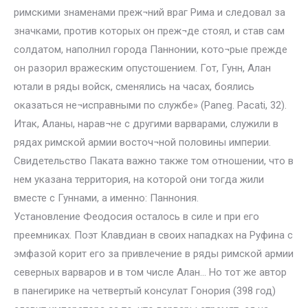
римскими знаменами преж¬ний враг Рима и следовал за
значками, против которых он преж¬де стоял, и став сам
солдатом, наполнил города Паннонии, кото¬рые прежде
он разорил вражеским опустошением. Гот, Гунн, Алан
ютали в ряды войск, сменялись на часах, боялись
оказаться не¬исправными по службе» (Paneg. Pacati, 32).
Итак, Аланы, нарав¬не с другими варварами, служили в
рядах римской армии восточ¬ной половины империи.
Свидетельство Паката важно также том отношении, что в
нем указана территория, на которой они тогда жили
вместе с Гуннами, а именно: Паннония.
Установление Феодосия осталось в силе и при его
преемниках. Поэт Клавдиан в своих нападках на Руфина с
эмфазой корит его за привлечение в ряды римской армии
северных варваров и в том числе Алан… Но тот же автор
в панегирике на четвертый консулат Гонория (398 год)