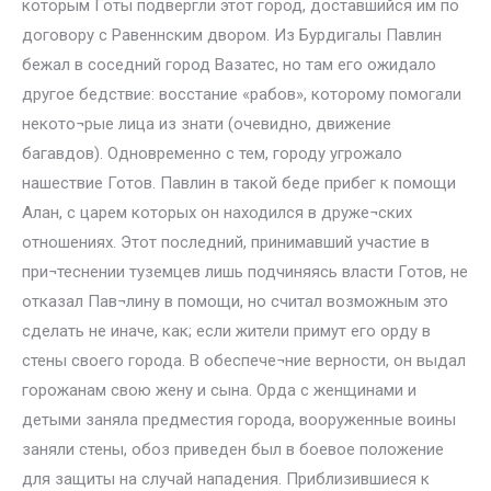
которым Готы подвергли этот город, доставшийся им по
договору с Равеннским двором. Из Бурдигалы Павлин
бежал в соседний город Вазатес, но там его ожидало
другое бедствие: восстание «рабов», которому помогали
некото¬рые лица из знати (очевидно, движение
багавдов). Одновременно с тем, городу угрожало
нашествие Готов. Павлин в такой беде прибег к помощи
Алан, с царем которых он находился в друже¬ских
отношениях. Этот последний, принимавший участие в
при¬теснении туземцев лишь подчиняясь власти Готов, не
отказал Пав¬лину в помощи, но считал возможным это
сделать не иначе, как; если жители примут его орду в
стены своего города. В обеспече¬ние верности, он выдал
горожанам свою жену и сына. Орда с женщинами и
детыми заняла предместия города, вооруженные воины
заняли стены, обоз приведен был в боевое положение
для защиты на случай нападения. Приблизившиеся к