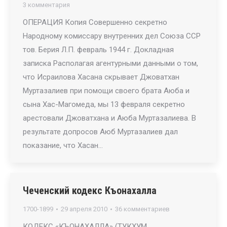
3 комментария
ОПЕРАЦИЯ Копия Совершенно секретно
Народному комиссару внутренних дел Союза ССР
тов. Берия Л.П. февраль 1944 г. Докладная
записка Располагая агентурными данными о том,
что Исраилова Хасана скрывает Джоватхан
Муртазалиев при помощи своего брата Аюба и
сына Хас-Магомеда, мы 13 февраля секретно
арестовали Джоватхана и Аюба Муртазалиева. В
результате допросов Аюб Муртазалиев дал
показание, что Хасан…
Чеченский кодекс Къонахалла
1700-1899
29 апреля 2010
36 комментариев
КОДЕКС «КЪОНАХАЛЛА» (ТУКХУМ