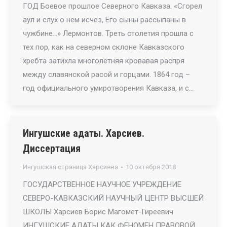
ГОД Боевое прошлое Северного Кавказа. «Сгорел
аул и слух о нем исчез, Его сыны рассыпаны в
чужбине…» Лермонтов. Треть столетия прошла с
тех пор, как на северном склоне Кавказского
хребта затихла многолетняя кровавая распря
между славянской расой и горцами. 1864 год –
год официального умиротворения Кавказа, и с…
Ингушские адаты. Харсиев.
Диссертация
Ингушская страница Харсиева
10 октября 2018
ГОСУДАРСТВЕННОЕ НАУЧНОЕ УЧРЕЖДЕНИЕ
СЕВЕРО-КАВКАЗСКИЙ НАУЧНЫЙ ЦЕНТР ВЫСШЕЙ
ШКОЛЫ Харсиев Борис Магомет-Гиреевич
ИНГУШСКИЕ АДАТЫ КАК ФЕНОМЕН ПРАВОВОЙ