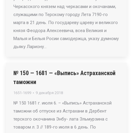
Черкасского князем над черкасами и окочанами,
служащими по Терскому городу Лета 7190-го
марта в 21 день. По государеву цареву и великого
князя Феодора Алексеевича, всеа Великия и
Малыя и Белыя Росии самодержца, указу думному
дьяку Лариону…
№ 150 — 1681 — «Выпись» Астраханской
таможни
1651-1699
9 декабря 2018
№ 150 1681 г. июля 6. – «Выпись» Астраханской
таможни об отпуске из Астрахани в Дербент
терского окочанина Энбу- лата Эльмурзина с
товаром л. 3 // 189-го июля в 6 день. По