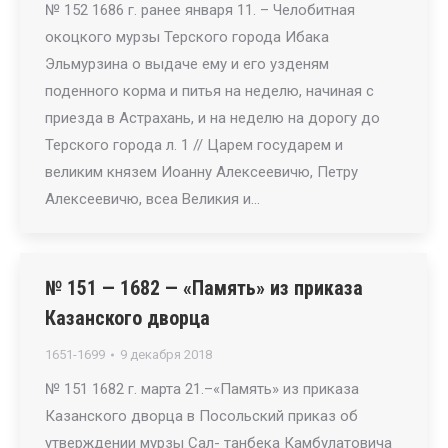
№ 152 1686 г. ранее января 11. – Челобитная
окоцкого мурзы Терского города Ибака
Эльмурзина о выдаче ему и его узденям
поденного корма и питья на неделю, начиная с
приезда в Астрахань, и на неделю на дорогу до
Терского города л. 1 // Царем государем и
великим князем Иоанну Алексеевичю, Петру
Алексеевичю, всеа Великия и…
№ 151 — 1682 — «Память» из приказа
Казанского дворца
1651-1699
9 декабря 2018
№ 151 1682 г. марта 21.–«Память» из приказа
Казанского дворца в Посольский приказ об
утверждении мурзы Сал- танбека Камбулатовича