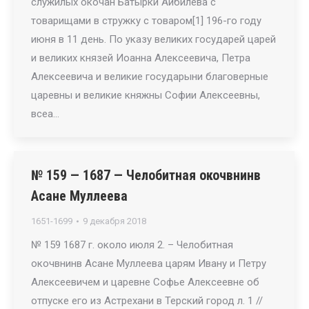
служилых окочан Батырки Айбилева с
товарищами в стружку с товаром[1] 196-го году
июня в 11 день. По указу великих государей царей
и великих князей Иоанна Алексеевича, Петра
Алексеевича и великие государыни благоверные
царевны и великие княжны Софии Алексеевны,
всеа…
№ 159 — 1687 — Челобитная окочвнинв
Асане Муллеева
1651-1699
9 декабря 2018
№ 159 1687 г. около июля 2. – Челобитная
окочвнинв Асане Муллеева царям Ивану и Петру
Алексеевичем и царевне Софье Алексеевне об
отпуске его из Астрехани в Терский город л. 1 //