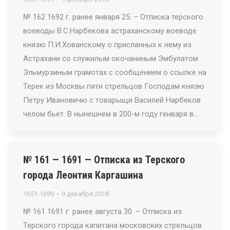
№ 162 1692 г. ранее января 25. – Отписка терского
воеводы В.С.Нарбекова астраханскому воеводе
князю П.И.Хованскому о присланных к нему из
Астрахани со служилым окочаниным Эмбулатом
Эльмурзиным грамотах с сообщением о ссылке на
Терек из Москвы пяти стрельцов Господам князю
Петру Ивановичю с товарыщи Василей Нарбеков
челом бьет. В нынешнем в 200-м году генваря в…
№ 161 — 1691 — Отписка из Терского
города Леонтия Каргашина
1651-1699
9 декабря 2018
№ 161 1691 г. ранее августа 30. – Отписка из
Терского города капитана московских стрельцов