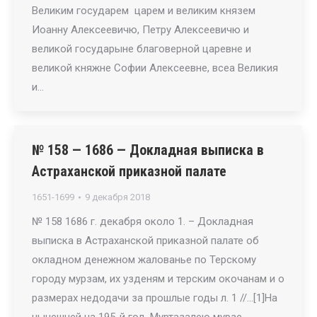
Великим государем царем и великим князем
Иоанну Алексеевичю, Петру Алексеевичю и
великой государыне благоверной царевне и
великой княжне Софии Алексеевне, всеа Великия
и…
№ 158 — 1686 — Докладная выписка в
Астраханской приказной палате
1651-1699
9 декабря 2018
№ 158 1686 г. декабря около 1. – Докладная
выписка в Астраханской приказной палате об
окладном денежном жалованье по Терскому
городу мурзам, их узденям и терским окочанам и о
размерах недодачи за прошлые годы л. 1 //…[1]На