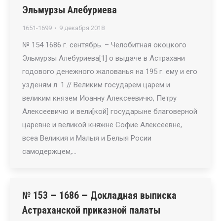
Эльмурзы Алебуриева
1651-1699
9 декабря 2018
№ 154 1686 г. сентябрь. – Челобитная окоцкого
Эльмурзы Алебуриева[1] о выдаче в Астрахани
годового денежного жалованья на 195 г. ему и его
узденям л. 1 // Великим государем царем и
великим князем Иоанну Алексеевичю, Петру
Алексеевичю и вели[кой] государыне благоверной
царевне и великой княжне Софие Алексеевне,
всеа Великия и Малыя и Белыя Росии
самодержцем,…
№ 153 — 1686 — Докладная выписка
Астраханской приказной палаты