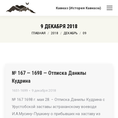
Кавказ (История Кавказа)
9 ДЕКАБРЯ 2018
Вы здесь:
ГЛАВНАЯ
2018
ДЕКАБРЬ
09
№ 167 — 1698 — Отписка Данилы
Кудрина
1651-1699
9 декабря 2018
№ 167 1698 г. мая 28. – Отписка Данилы Кудрина с
Урустобской заставы астраханскому воеводе
И.А.Мусину-Пушкину о прибывших на заставу из