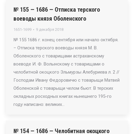
№ 155 — 1686 — Отписка терского
воеводы князя Оболенского
1651-1699
9 декабря 2018
№ 155 1686 г. конец сентября или начало октября.
– Отписка терского воеводы князя М. В.
Оболенского с товарищами астраханскому
воеводе И. Ф. Волынскому с товарищами о
челобитной окоцкого Эльмурзы Алебуриева л. 2 //
Господам Ивану Федоровичю с товарыщи Матвей
Оболенской с товарыщи челом бьют. В терских
окладных росходных книгах нынешнего 195-го
году написано: великих…
№ 154 — 1686 — Челобитная окоцкого