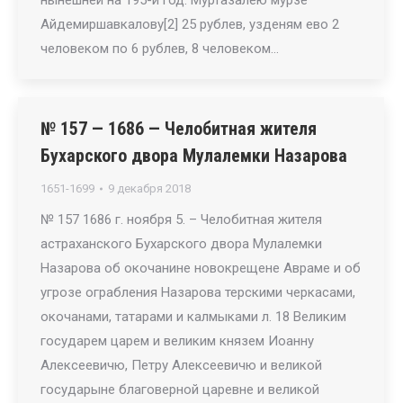
нынешней на 195-й год. Муртазалею мурзе
Айдемиршавкалову[2] 25 рублев, узденям ево 2
человеком по 6 рублев, 8 человеком…
№ 157 — 1686 — Челобитная жителя
Бухарского двора Мулалемки Назарова
1651-1699
9 декабря 2018
№ 157 1686 г. ноября 5. – Челобитная жителя
астраханского Бухарского двора Мулалемки
Назарова об окочанине новокрещене Авраме и об
угрозе ограбления Назарова терскими черкасами,
окочанами, татарами и калмыками л. 18 Великим
государем царем и великим князем Иоанну
Алексеевичю, Петру Алексеевичю и великой
государыне благоверной царевне и великой