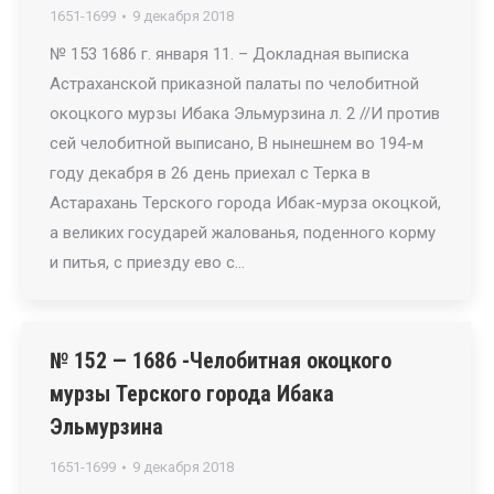
1651-1699
9 декабря 2018
№ 153 1686 г. января 11. – Докладная выписка
Астраханской приказной палаты по челобитной
окоцкого мурзы Ибака Эльмурзина л. 2 //И против
сей челобитной выписано, В нынешнем во 194-м
году декабря в 26 день приехал с Терка в
Астарахань Терского города Ибак-мурза окоцкой,
а великих государей жалованья, поденного корму
и питья, с приезду ево с…
№ 152 — 1686 -Челобитная окоцкого
мурзы Терского города Ибака
Эльмурзина
1651-1699
9 декабря 2018