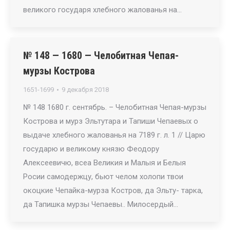
великого государя хлебного жалованья на…
№ 148 — 1680 — Челобитная Чепая-
мурзы Кострова
1651-1699
9 декабря 2018
№ 148 1680 г. сентябрь. – Челобитная Чепая-мурзы
Кострова и мурз Эльтутара и Тапиши Чепаевых о
выдаче хлебного жалованья на 7189 г. л. 1 // Царю
государю и великому князю Феодору
Алексеевичю, всеа Великия и Малыя и Белыя
Росии самодержцу, бьют челом холопи твои
окоцкие Чепайка-мурза Костров, да Эльту- тарка,
да Тапишка мурзы Чепаевы.. Милосердый…