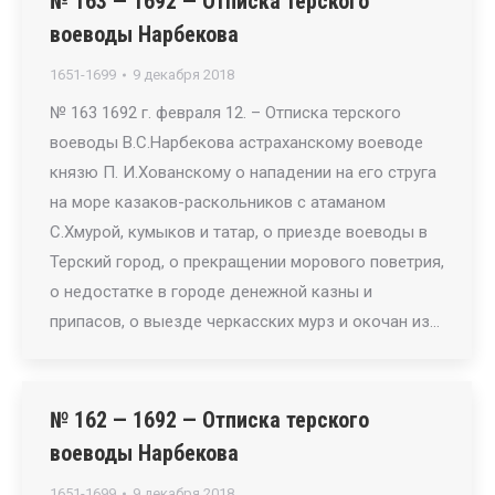
№ 163 — 1692 — Отписка терского
воеводы Нарбекова
1651-1699
9 декабря 2018
№ 163 1692 г. февраля 12. – Отписка терского
воеводы В.С.Нарбекова астраханскому воеводе
князю П. И.Хованскому о нападении на его струга
на море казаков-раскольников с атаманом
С.Хмурой, кумыков и татар, о приезде воеводы в
Терский город, о прекращении морового поветрия,
о недостатке в городе денежной казны и
припасов, о выезде черкасских мурз и окочан из…
№ 162 — 1692 — Отписка терского
воеводы Нарбекова
1651-1699
9 декабря 2018