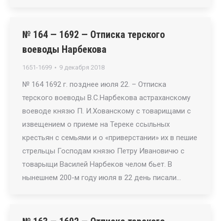
№ 164 — 1692 — Отписка терского
воеводы Нарбекова
1651-1699
9 декабря 2018
№ 164 1692 г. позднее июля 22. – Отписка
терского воеводы В.С.Нарбекова астраханскому
воеводе князю П. И.Хованскому с товарищами с
извещением о приеме на Тереке ссыльных
крестьян с семьями и о «приверстании» их в пешие
стрельцы Господам князю Петру Ивановичю с
товарыщи Василей Нарбеков челом бьет. В
нынешнем 200-м году июля в 22 день писали…