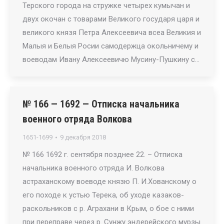
Терского города на стружке четырех кумычан и
двух окочан с товарами Великого государя царя и
великого князя Петра Алексеевича всеа Великия и
Малыя и Белыя Росии самодержца окольничему и
воеводам Ивану Алексеевичю Мусину-Пушкину с…
№ 166 — 1692 — Отписка начальника
военного отряда Волкова
1651-1699
9 декабря 2018
№ 166 1692 г. сентября позднее 22. – Отписка
начальника военного отряда И. Волкова
астраханскому воеводе князю П. И.Хованскому о
его походе к устью Терека, об уходе казаков-
раскольников с р. Аграхани в Крым, о бое с ними
при переправе через р. Сунжу эндерейского мурзы