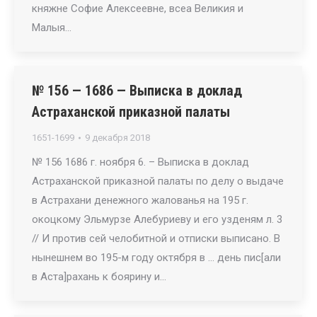
княжне Софие Алексеевне, всеа Великия и
Малыя…
№ 156 — 1686 — Выписка в доклад
Астраханской приказной палаты
1651-1699
9 декабря 2018
№ 156 1686 г. ноября 6. – Выписка в доклад
Астраханской приказной палаты по делу о выдаче
в Астрахани денежного жалованья на 195 г.
окоцкому Эльмурзе Алебуриеву и его узденям л. 3
// И против сей челобитной и отписки выписано. В
нынешнем во 195-м году октября в … день пис[али
в Аста]рахань к боярину и…