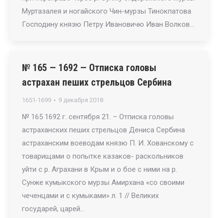
Муртазалея и ногайского Чин-мурзы Тинокпатова
Господину князю Петру Ивановичю Иван Волков…
№ 165 — 1692 — Отписка головы
астрахан пеших стрельцов Сербина
1651-1699
9 декабря 2018
№ 165 1692 г. сентября 21. – Отписка головы
астраханских пеших стрельцов Дениса Сербина
астраханским воеводам князю П. И. Хованскому с
товарищами о попытке казаков- раскольников
уйти с р. Аграхани в Крым и о бое с ними на р.
Сунже кумыкского мурзы Амирхана «со своими
чеченцами и с кумыками» л. 1 // Великих
государей, царей…