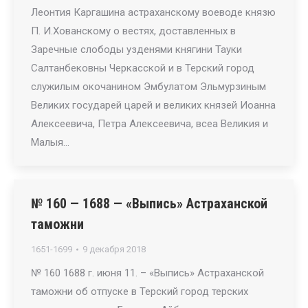
Леонтия Каргашина астраханскому воеводе князю
П. И.Хованскому о вестях, доставленных в
Заречные слободы узденями княгини Тауки
Салтанбековны Черкасской и в Терский город
служилым окочанином Эмбулатом Эльмурзиным
Великих государей царей и великих князей Иоанна
Алексеевича, Петра Алексеевича, всеа Великия и
Малыя…
№ 160 — 1688 — «Выпись» Астраханской
таможни
1651-1699
9 декабря 2018
№ 160 1688 г. июня 11. – «Выпись» Астраханской
таможни об отпуске в Терский город терских