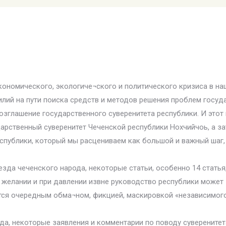
экономического, экологиче¬ского и политического кризиса в н
лий на пути поиска средств и методов решения проблем госуда
озглашение государственного суверенитета республики. И этот
арственный суверенитет Чеченской республики Нохчийчоь, а з
спублики, который мы расцениваем как большой и важный шаг,
езда чеченского народа, некоторые статьи, особенно 14 стать
 желании и при давлении извне руководство республики может
тся очередным обма¬ном, фикцией, маскировкой «независимого»
да, некоторые заявления и комментарии по поводу суверените