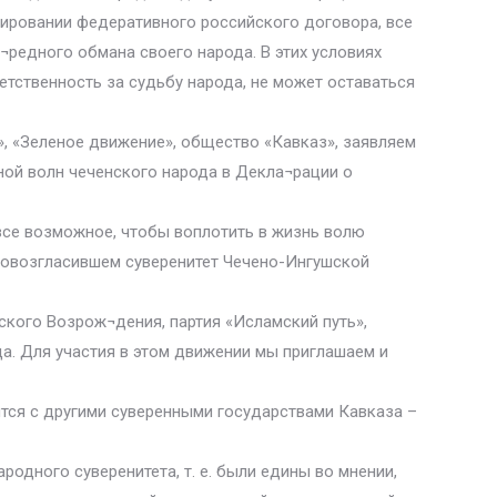
мировании федеративного российского договора, все
¬редного обмана своего народа. В этих условиях
тственность за судьбу народа, не может оставаться
», «Зеленое движение», общество «Кавказ», заявляем
ой волн чеченского народа в Декла¬рации о
все возможное, чтобы воплотить в жизнь волю
ровозгласившем суверенитет Чечено-Ингушской
ского Возрож¬дения, партия «Исламский путь»,
а. Для участия в этом движении мы приглашаем и
ятся с другими суверенными государствами Кавказа –
одного суверенитета, т. е. были едины во мнении,