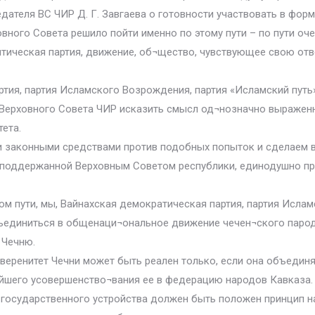
дателя ВС ЧИР Д. Г. Завгаева о готовности участвовать в фор
вного Совета решило пойти именно по этому пути – по пути оче
тическая партия, движение, об¬щество, чувствующее свою отве
ртия, партия Исламского Возрождения, партия «Исламский путь
 Верховного Совета ЧИР исказить смысл од¬нозначно выраженн
ета.
ми законными средствами против подобных попыток и сделаем 
, поддержанной Верховным Советом республики, единодушно п
ом пути, мы, Вайнахская демократическая партия, партия Ислам
ъединиться в общенаци¬ональное движение чечен¬ского парод
 Чечню.
уверенитет Чечни может быть реален только, если она объедин
йшего усовершенство¬вания ее в федерацию народов Кавказа.
 государственного устройства должен быть положен принцип нар