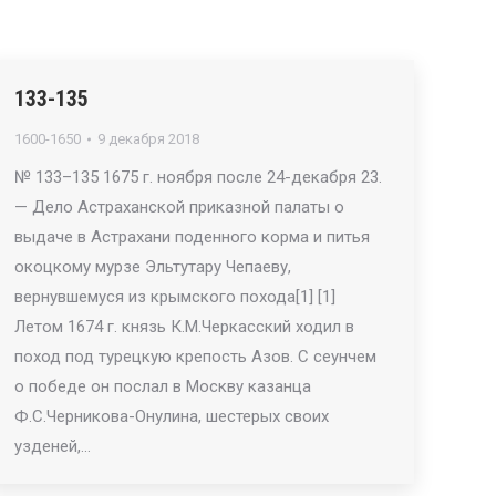
133-135
1600-1650
9 декабря 2018
№ 133–135 1675 г. ноября после 24-декабря 23.
— Дело Астраханской приказной палаты о
выдаче в Астрахани поденного корма и питья
окоцкому мурзе Эльтутару Чепаеву,
вернувшемуся из крымского похода[1] [1]
Летом 1674 г. князь К.М.Черкасский ходил в
поход под турецкую крепость Азов. С сеунчем
о победе он послал в Москву казанца
Ф.С.Черникова-Онулина, шестерых своих
узденей,…