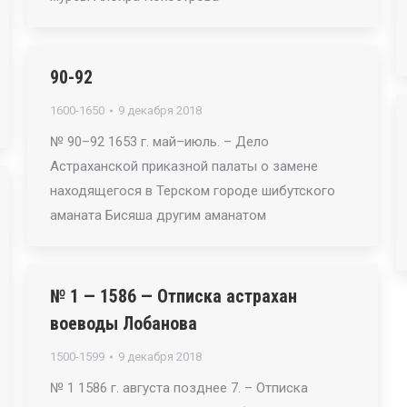
90-92
1600-1650
9 декабря 2018
№ 90–92 1653 г. май–июль. – Дело
Астраханской приказной палаты о замене
находящегося в Терском городе шибутского
аманата Бисяша другим аманатом
№ 1 — 1586 — Отписка астрахан
воеводы Лобанова
1500-1599
9 декабря 2018
№ 1 1586 г. августа позднее 7. – Отписка