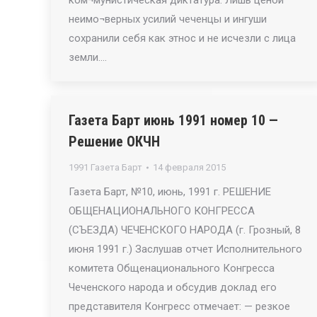
ком¬мунистическая диктатура. Лишь ценой
неимо¬верных усилий чеченцы и ингуши
сохранили себя как этнос и не исчезли с лица
земли.…
Газета Барт июнь 1991 номер 10 —
Решение ОКЧН
1991 Газета Барт
14 февраля 2015
Газета Барт, №10, июнь, 1991 г. РЕШЕНИЕ
ОБЩЕНАЦИОНАЛЬНОГО КОНГРЕССА
(СЪЕЗДА) ЧЕЧЕНСКОГО НАРОДА (г. Грозный, 8
июня 1991 г.) Заслушав отчет Исполнительного
комитета Общенационального Конгресса
Чеченского народа и обсудив доклад его
представителя Конгресс отмечает: — резкое