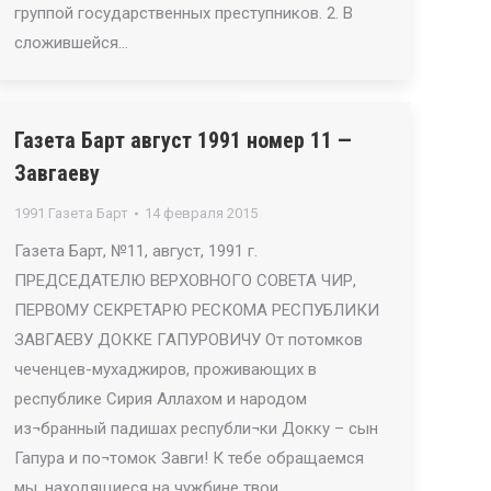
группой государственных преступников. 2. В
сложившейся…
Газета Барт август 1991 номер 11 —
Завгаеву
1991 Газета Барт
14 февраля 2015
Газета Барт, №11, август, 1991 г.
ПРЕДСЕДАТЕЛЮ ВЕРХОВНОГО СОВЕТА ЧИР,
ПЕРВОМУ СЕКРЕТАРЮ РЕСКОМА РЕСПУБЛИКИ
ЗАВГАЕВУ ДОККЕ ГАПУРОВИЧУ От потомков
чеченцев-мухаджиров, проживающих в
республике Сирия Аллахом и народом
из¬бранный падишах республи¬ки Докку – сын
Гапура и по¬томок Завги! К тебе обращаемся
мы, находящиеся на чужбине твои