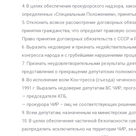
4. В целях обеспечения прокурорского надзора, зак
определенных «Специальным Положением», принятым 
5. Отклонить всякое рассмотрение договорных обяз
принятия гражданства, что определит правовую осно
Право принятия договорных обязательств с СССР и 
6. Выразить недоверие и признать недействительным
конгресса народа и с грубейшими нарушениями проц
7. Признать неудовлетворительными результаты дея
представления о прекращении депутатских полномоч
8. Во исполнение воли Кон¬гресса (съезда) чеченс
1991 г. Выразить недоверие депутатам ВС ЧИР, прог
— председателя КГБ,
— прокурора ЧИР – лиц не соответствующих решени
9. Всем депутатам, назначенным на министерские до
10. В целях обеспечения частичной безопасности су
распределить исключительно на территории ЧИР, за