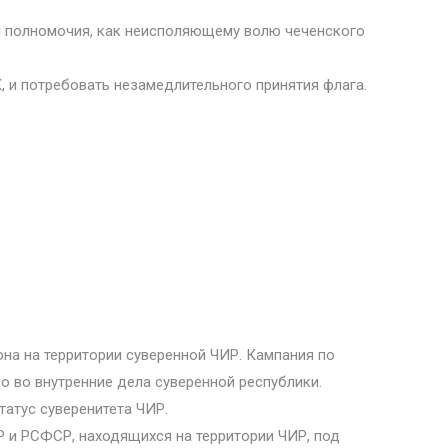
и полномочия, как неисполяющему волю чеченского
, и потребовать незамедлительного принятия флага.
она на территории суверенной ЧИР. Кампания по
 во внутренние дела суверенной республики.
атус суверенитета ЧИР.
Р и РСФСР, находящихся на территории ЧИР, под