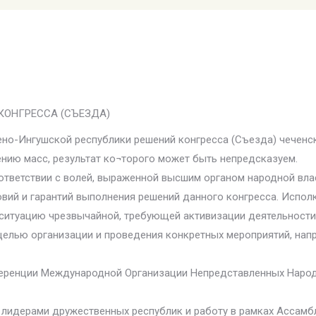
ОНГРЕССА (СЪЕЗДА)
о-Ингушской республики решений конгресса (Съезда) чеченско
ению масс, результат ко¬торого может быть непредсказуем.
оответствии с волей, выраженной высшим органом народной в
овий и гарантий выполнения решений данного конгресса. Испол
ситуацию чрезвычайной, требующей активизации деятельности
 целью организации и проведения конкретных мероприятий, нап
нференции Международной Организации Непредставленных Народ
с лидерами дружественных республик и работу в рамках Ассамб