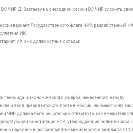
 ВС ЧИР Д. Завгаеву на очередной сессии ВС ЧИР сложить сво
ессии вариант Государственного флага ЧИР, разработанный ИК
юллетеня ИК.
етариат ИК и их должностные оклады:
й геноцида и экономического ущерба, нанесенного народу.
исле и ввод президентского поста в России, не имеют силу зак
ии ЧИР должна быть решительно отвергнута, как вмешательство
к действующей Конституции ЧИР, утверждающие политический ст
ние о передаче всех предприятий министерств и ведомств ССС