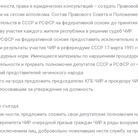
онности, права и юридических консультаций – создать Правово
на сессии исполкома. Состав Правового Совета и Положение 
ательств в СССР и РСФСР на федеративной основе до принятия
ву участия каждого жителя республики в решении судеб ЧИР.
РСФСР на федеративной основе предоставить исключительно к
и результаты участия ЧИР в референдуме СССР 17 марта 1991 
едурных норм. Имеющиеся материалы по нарушениям процедурн
тельности и прервать полномочия депутатов СССР и РСФСР от 
ий представителей чеченского народа.
кого на¬рода предложить председателю КГБ ЧИР и прокурору Ч
олосовавшим за утверждение на должность:
ю съезда.
лж¬ности, предложить сложить свои депутатские полномочия н
веренитета ЧИР очередной призыв граждан ЧИР в ряды вооружен
 исключением лиц, добровольно пожелавших нести службу за п