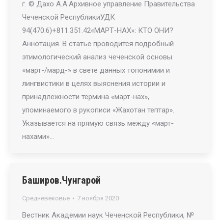
г. © Дахо А.А.Архивное управление Правительства
Чеченской РеспубликиУДК
94(470.6)+811.351.42«МАРТ-НАХ»: КТО ОНИ?
Аннотация. В статье проводится подробный
этимологический анализ чеченской основы
«март-/мард-» в свете данных топонимии и
лингвистики в целях выяснения истории и
принадлежности термина «март-нах»,
упоминаемого в рукописи «Жахотан тептар».
Указывается на прямую связь между «март-
нахами»…
Баширов.Чунгарой
Средневековье
7 ноября 2020
Вестник Академии наук Чеченской Республики, №