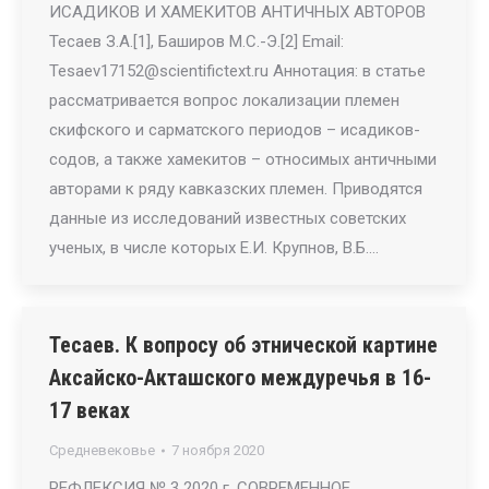
ИСАДИКОВ И ХАМЕКИТОВ АНТИЧНЫХ АВТОРОВ
Тесаев З.А.[1], Баширов М.С.-Э.[2] Email:
Tesaev17152@scientifictext.ru Аннотация: в статье
рассматривается вопрос локализации племен
скифского и сарматского периодов – исадиков-
содов, а также хамекитов – относимых античными
авторами к ряду кавказских племен. Приводятся
данные из исследований известных советских
ученых, в числе которых Е.И. Крупнов, В.Б.…
Тесаев. К вопросу об этнической картине
Аксайско-Акташского междуречья в 16-
17 веках
Средневековье
7 ноября 2020
РЕФЛЕКСИЯ № 3 2020 г. СОВРЕМЕННОЕ