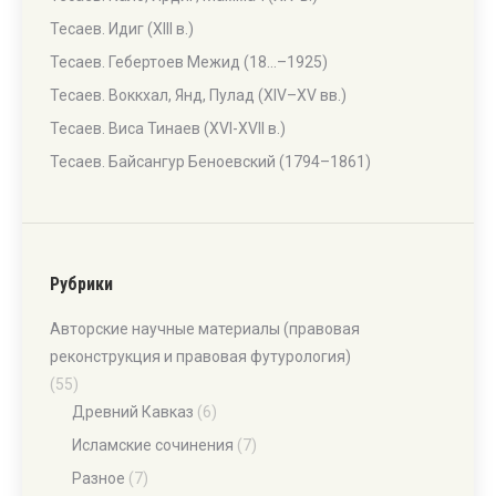
Тесаев. Идиг (XIII в.)
Тесаев. Гебертоев Межид (18…–1925)
Тесаев. Воккхал, Янд, Пулад (XIV–XV вв.)
Тесаев. Виса Тинаев (XVI-XVII в.)
Тесаев. Байсангур Беноевский (1794–1861)
Рубрики
Авторские научные материалы (правовая
реконструкция и правовая футурология)
(55)
Древний Кавказ
(6)
Исламские сочинения
(7)
Разное
(7)