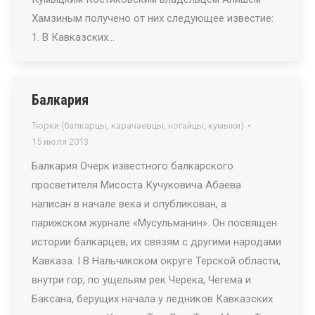
Хамзиным получено от них следующее известие:
1. В Кавказских…
Балкария
Тюрки (балкарцы, карачаевцы, ногайцы, кумыки)
15 июля 2013
Балкария Очерк известного балкарского
просветителя Мисоста Кучуковича Абаева
написан в начале века и опубликован, а
парижском журнале «Мусульманин». Он посвящен
истории балкарцев, их связям с другими народами
Кавказа. I В Нальчикском округе Терской области,
внутри гор, по ущельям рек Черека, Чегема и
Баксана, берущих начала у ледников Кавказских