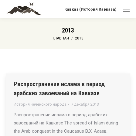
Кавказ (История Кавказа)
2013
Вы здесь:
ГЛАВНАЯ
2013
Распространение ислама в период
арабских завоеваний на Кавказе
История чеченского народа
7 декабря 2013
Распространение ислама в период арабских
завоеваний на Кавказе The spread of Islam during
the Arab conquest in the Caucasus В.Х. Акаев,