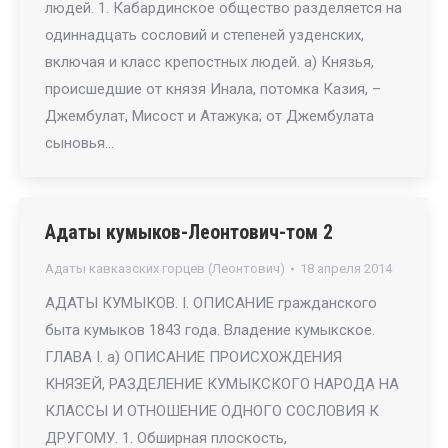
людей. 1. Кабардинское общество разделяется на
одиннадцать сословий и степеней узденских,
включая и класс крепостных людей. а) Князья,
происшедшие от князя Инала, потомка Казия, –
Джембулат, Мисост и Атажука; от Джембулата
сыновья…
Адаты кумыков-Леонтович-том 2
Адаты кавказских горцев (Леонтович)
18 апреля 2014
АДАТЫ КУМЫКОВ. I. ОПИСАНИЕ гражданского
быта кумыков 1843 года. Владение кумыкское.
ГЛАВА I. а) ОПИСАНИЕ ПРОИСХОЖДЕНИЯ
КНЯЗЕЙ, РАЗДЕЛЕНИЕ КУМЫКСКОГО НАРОДА НА
КЛАССЫ И ОТНОШЕНИЕ ОДНОГО СОСЛОВИЯ К
ДРУГОМУ. 1. Обширная плоскость,