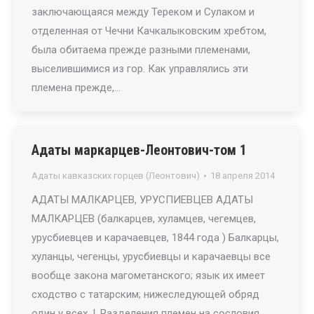
заключающаяся между Тереком и Сулаком и
отделенная от Чечни Качкалыковским хребтом,
была обитаема прежде разными племенами,
выселившимися из гор. Как управлялись эти
племена прежде,…
Адаты маркарцев-Леонтович-том 1
Адаты кавказских горцев (Леонтович)
18 апреля 2014
АДАТЫ МАЛКАРЦЕВ, УРУСПИЕВЦЕВ АДАТЫ
МАЛКАРЦЕВ (балкарцев, хуламцев, чегемцев,
урусбиевцев и карачаевцев, 1844 года ) Балкарцы,
хуланцы, чегенцы, урусбиевцы и карачаевцы все
вообще закона магометанского; язык их имеет
сходство с татарским; нижеследующей обряд
один у всех. I. Разделения племен на сословия,