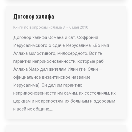
Договор халифа
Книги по вопросам ислама 3
6 мая 2010
Договор халифа Османа и свт. Софрония
Иерусалимского о сдаче Иерусалима. «Во имя
Аллаха милостивого, милосердного. Вот те
гарантии неприкосновенности, которые раб
Аллаха Умар дал жителям Илии (т.е. Элии —
официальное византийское название
Иерусалима). Он дал им гарантию
неприкосновенности им самим, их состояниям, их
церквам и их крепостям, их больным и здоровым
и всей их общине.…