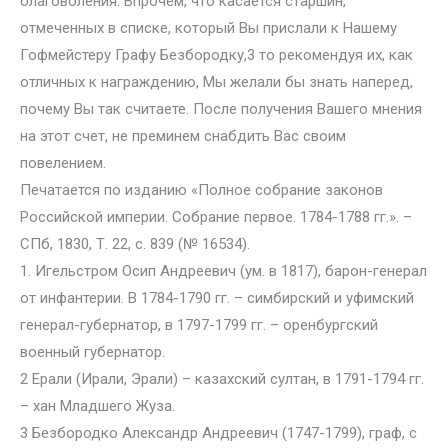
благоволения. Впрочем, что касается старшин,
отмеченных в списке, который Вы прислали к Нашему
Гофмейстеру Графу Безбородку,3 то рекомендуя их, как
отличных к награждению, Мы желали бы знать наперед,
почему Вы так считаете. После получения Вашего мнения
на этот счет, не преминем снабдить Вас своим
повелением.
Печатается по изданию «Полное собрание законов
Российской империи. Собрание первое. 1784-1788 гг.». –
СПб, 1830, Т. 22, с. 839 (№ 16534).
1. Игельстром Осип Андреевич (ум. в 1817), барон-генерал
от инфантерии. В 1784-1790 гг. – симбирский и уфимский
генерал-губернатор, в 1797-1799 гг. – оренбургский
военный губернатор.
2 Ерали (Ирали, Эрали) – казахский султан, в 1791-1794 гг.
– хан Младшего Жуза.
3 Безбородко Александр Андреевич (1747-1799), граф, с