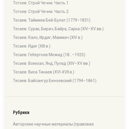
Тотоев. Строй Чечни. Часть 1
Тотоев. Строй Чечни. Часть 2
Тесаев. Таймиев Бей-Булат (1779–1831)
Тесаев. Сурак, Бирач, Байра, Сарка (XIV–XV вв.)
Тесаев. Кало, Ирдиг, Маммач (XIV в.)
Тесаев. Идиг (XIII в.)
Тесаев. Гебертоев Межид (18…–1925)
Тесаев. Воккхал, Янд, Пулад (XIV–XV вв.)
Тесаев. Виса Тинаев (XVI-XVII в.)
Тесаев. Байсангур Беноевский (1794–1861)
Рубрики
Авторские научные материалы (правовая