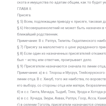
скота и имущества по адатам общим, как то будет указа
ГЛАВА II.
Присяга.
§ 5) Всем, подлежащим приводу к присяге, таковая да
§ 6) Несовершеннолетний не может быть назначен в 
ближайший родственник.
Примечание: В с. Ратлух, Тилитль-Гидатлинского наи
§ 7) Присягу за малолетнего о цене украденного пр
§ 8) Если один из назначенных присягателей откажет
был – истец или ответчик, проигрывает дело.
§ 9) Присягатели назначаются сначала по линии отца,
Примечания: а) в с. Тлорош и Мусрух, Тлейсерухского
линии отца. В с. Хинуб, того же наибства, по воров
его выбору, со стороны отца или матери, безразличн
б) в с.с. Гинта, Мачада, Тыдиб, Тлях, Урода и Хотод
в) в с.с. Хучада, Зиури, Ахвах, Ратлух, Гоор, Асса, К
г) в селении Гоготль присягатели назначаются сперва