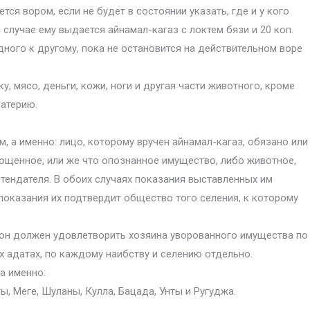
ся вором, если не будет в состоянии указать, где и у кого
случае ему выдается айнамал-кагаз с локтем бязи и 20 коп.
ного к другому, пока не остановится на действительном воре
у, мясо, деньги, кожи, ноги и другая части животного, кроме
материю.
, а именно: лицо, которому вручен айнамал-кагаз, обязано или
ощенное, или же что опознанное имущество, либо животное,
етендателя. В обоих случаях показания выставленных им
 показания их подтвердит общество того селения, к которому
то он должен удовлетворить хозяина уворованного имущества по
ых адатах, по каждому наибству и селению отдельно.
а именно:
лты, Meгe, Шуланы, Кулла, Бацада, Унты и Ругуджа.