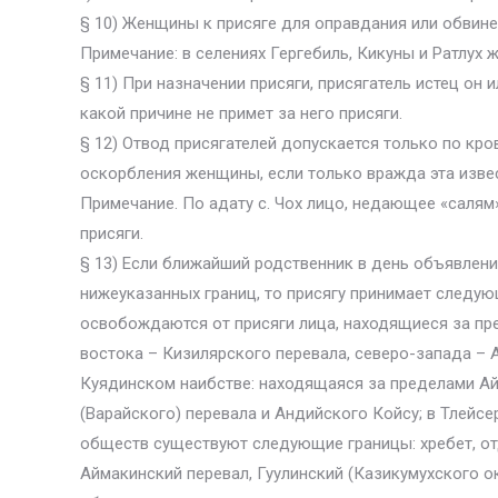
§ 10) Женщины к присяге для оправдания или обвине
Примечание: в селениях Гергебиль, Кикуны и Ратлух
§ 11) При назначении присяги, присягатель истец он и
какой причине не примет за него присяги.
§ 12) Отвод присягателей допускается только по кро
оскорбления женщины, если только вражда эта изве
Примечание. По адату с. Чох лицо, недающее «салям»
присяги.
§ 13) Если ближайший родственник в день объявлени
нижеуказанных границ, то присягу принимает следую
освобождаются от присяги лица, находящиеся за пре
востока – Кизилярского перевала, северо-запада – А
Куядинском наибстве: находящаяся за пределами Айм
(Варайского) перевала и Андийского Койсу; в Тлейс
обществ существуют следующие границы: хребет, от
Аймакинский перевал, Гуулинский (Казикумухского ок