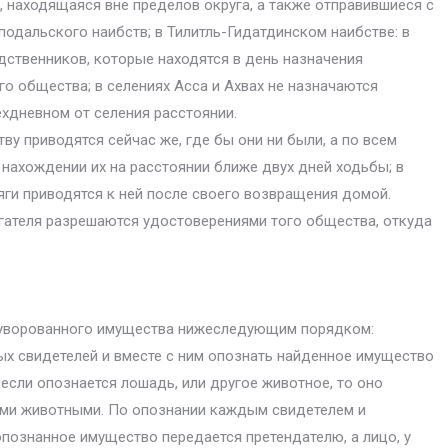
, находящаяся вне пределов округа, а также отправившиеся с
подальского наибств; в Тилитль-Гидатдинском наибстве: в
одственников, которые находятся в день назначения
го общества; в селениях Асса и Ахвах не назначаются
ехдневном от селения расстоянии.
ву приводятся сейчас же, где бы они ни были, а по всем
 нахождении их на расстоянии ближе двух дней ходьбы; в
яги приводятся к ней после своего возвращения домой.
ягателя разрешаются удостоверениями того общества, откуда
я уворованного имущества нижеследующим порядком:
х свидетелей и вместе с ним опознать найденное имущество
сли опознается лошадь, или другое животное, то оно
ми животными. По опознании каждым свидетелем и
опознанное имущество передается претендателю, а лицо, у