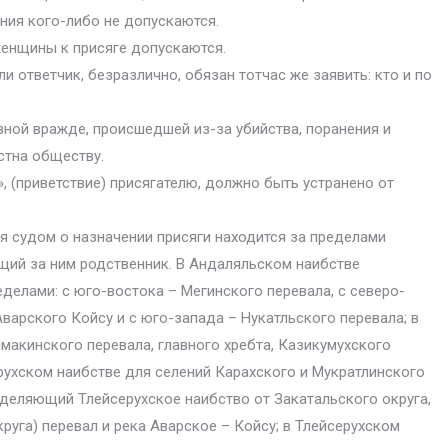
ния кого-либо не допускаются.
 женщины к присяге допускаются.
ли ответчик, безразлично, обязан тотчас же заявить: кто и по
вной вражде, происшедшей из-за убийства, поранения и
стна обществу.
, (приветствие) присягателю, должно быть устранено от
я судом о назначении присяги находится за пределами
щий за ним родственник. В Андаляльском наибстве
делами: с юго-востока – Мегинского перевала, с северо-
варского Койсу и с юго-запада – Нукатльского перевала; в
акинского перевала, главного хребта, Казикумухского
ерухском наибстве для селений Карахского и Мукратлинского
деляющий Тлейсерухское наибство от Закатальского округа,
руга) перевал и река Аварское – Койсу; в Тлейсерухском