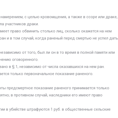
 намерением, с целью кровомщения, а также в ссopе или драке,
ла участников драки.
имеет право обвинить столько лиц, сколько окажется на нем
ран и в том случай, когда раненый перед смертью не успел дать
независимо от того, был ли он в то время в полной памяти или
инению оговоренного.
ано в § 1, независимо от числа оказавшихся на нем ран.
ается только первоначальное показание раненого.
 Унты предсмертное показание раненого принимается только
нятно; в противном случай, наследники его имеют право
тии в убийстве штрафуются 1 руб. в общественные сельские