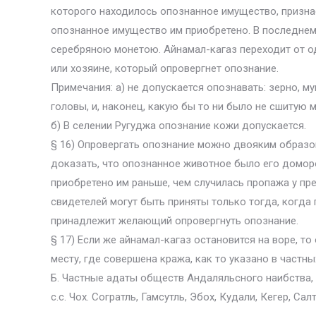
которого находилось опознанное имущество, признает
опознанное имущество им приобретено. В последнем 
серебряною монетою. Айнамал-кагаз переходит от од
или хозяине, который опровергнет опознание.
Примечания: а) не допускается опознавать: зерно, мук
головы, и, наконец, какую бы то ни было не сшитую 
б) В селении Ругуджа опознание кожи допускается.
§ 16) Опровергать опознание можно двояким образом
доказать, что опознанное животное было его домор
приобретено им раньше, чем случилась пропажа у пр
свидетелей могут быть приняты только тогда, когда
принадлежит желающий опровергнуть опознание.
§ 17) Если же айнамал-кагаз остановится на воре, 
месту, где совершена кража, как то указано в частн
Б. Частные адаты обществ Андаляльсного наибства, 
с.с. Чох. Согратль, Гамсутль, Эбох, Кудали, Кегер, Са