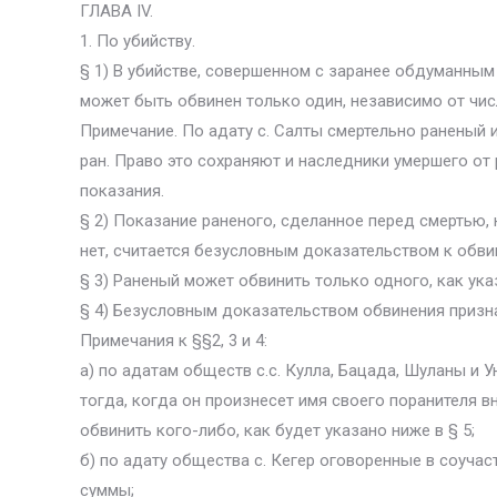
ГЛАВА IV.
1. По убийству.
§ 1) В убийстве, совершенном с заранее обдуманным
может быть обвинен только один, независимо от чис
Примечание. По адату с. Салты смертельно раненый 
ран. Право это сохраняют и наследники умершего от 
показания.
§ 2) Показание раненого, сделанное перед смертью, 
нет, считается безусловным доказательством к обв
§ 3) Раненый может обвинить только одного, как указ
§ 4) Безусловным доказательством обвинения призн
Примечания к §§2, 3 и 4:
а) по адатам обществ с.с. Кулла, Бацада, Шуланы и
тогда, когда он произнесет имя своего поранителя в
обвинить кого-либо, как будет указано ниже в § 5;
б) по адату общества с. Кегер оговоренные в соучас
суммы;