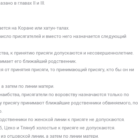
но в главах II и III.
ется на Коране или хатун-талах.
число присягателей и вместо него назначается следующий
бства, к принятию присяги допускаются и несовершеннолетние.
инимает его ближайший родственник.
ся от принятия присяги, то принимающий присягу, кто бы он ни
 а затем по линии матери.
 наибства, присягатели по воровству назначаются только по
ству присягу принимают ближайшие родственники обвиняемого, по
о.
а родственники по женской линии к присяге не допускаются.
ахиб, Цеко и Тлянуб холостые к присяге не допускаются.
 из отцовской линии, а затем по линии матери.