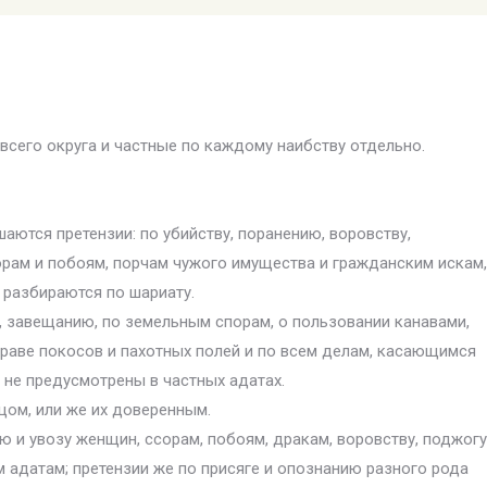
всего округа и частные по каждому наибству отдельно.
шаются претензии: по убийству, поранению, воровству,
орам и побоям, порчам чужого имущества и гражданским искам,
разбираются по шариату.
, завещанию, по земельным спорам, о пользовании канавами,
траве покосов и пахотных полей и по всем делам, касающимся
и не предусмотрены в частных адатах.
цом, или же их доверенным.
ю и увозу женщин, ссорам, побоям, дракам, воровству, поджогу
 адатам; претензии же по присяге и опознанию разного рода