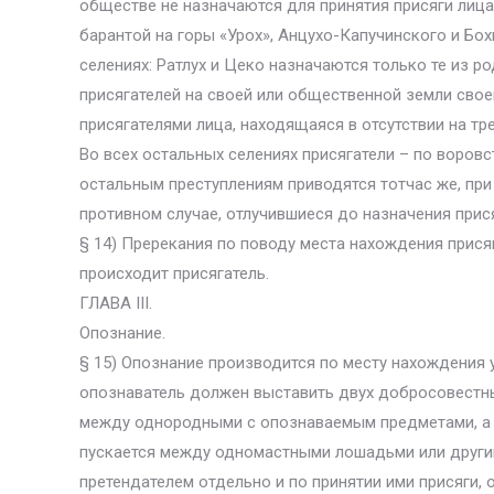
обществе не назначаются для принятия присяги лица
барантой на горы «Урох», Анцухо-Капучинского и Бох
селениях: Ратлух и Цеко назначаются только те из р
присягателей на своей или общественной земли свое
присягателями лица, находящаяся в отсутствии на тр
Во всех остальных селениях присягатели – по воровст
остальным преступлениям приводятся тотчас же, при
противном случае, отлучившиеся до назначения прис
§ 14) Пререкания по поводу места нахождения прис
происходит присягатель.
ГЛАВА III.
Опознание.
§ 15) Опознание производится по месту нахождени
опознаватель должен выставить двух добросовестны
между однородными с опознаваемым предметами, а е
пускается между одномастными лошадьми или други
претендателем отдельно и по принятии ими присяги, 