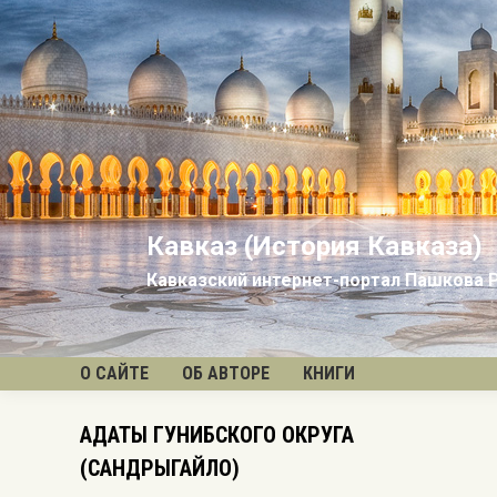
Кавказ (История Кавказа)
Кавказский интернет-портал Пашкова 
О САЙТЕ
ОБ АВТОРЕ
КНИГИ
АДАТЫ ГУНИБСКОГО ОКРУГА
Вы
(САНДРЫГАЙЛО)