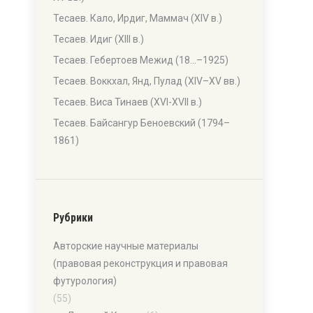
Тесаев. Кало, Ирдиг, Маммач (XIV в.)
Тесаев. Идиг (XIII в.)
Тесаев. Гебертоев Межид (18…–1925)
Тесаев. Воккхал, Янд, Пулад (XIV–XV вв.)
Тесаев. Виса Тинаев (XVI-XVII в.)
Тесаев. Байсангур Беноевский (1794–
1861)
Рубрики
Авторские научные материалы
(правовая реконструкция и правовая
футурология)
(55)