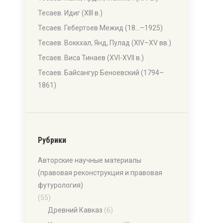
Тесаев. Идиг (XIII в.)
Тесаев. Гебертоев Межид (18…–1925)
Тесаев. Воккхал, Янд, Пулад (XIV–XV вв.)
Тесаев. Виса Тинаев (XVI-XVII в.)
Тесаев. Байсангур Беноевский (1794–
1861)
Рубрики
Авторские научные материалы
(правовая реконструкция и правовая
футурология)
(55)
Древний Кавказ
(6)