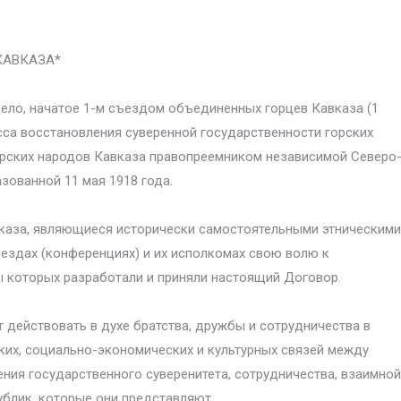
КАВКАЗА*
дело, начатое 1-м съездом объединенных горцев Кавказа (1
есса восстановления суверенной государственности горских
рских народов Кавказа правопреемником независимой Северо
зованной 11 мая 1918 года.
каза, являющиеся исторически самостоятельными этническими
здах (конференциях) и их исполкомах свою волю к
 которых разработали и приняли настоящий Договор.
действовать в духе братства, дружбы и сотрудничества в
ких, социально-экономических и культурных связей между
ния государственного суверенитета, сотрудничества, взаимной
ублик, которые они представляют.