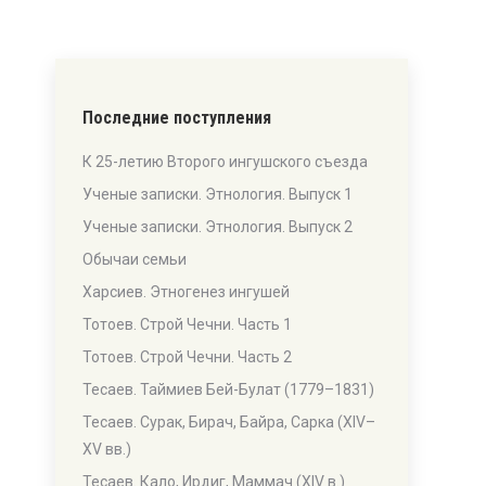
Последние поступления
К 25-летию Второго ингушского съезда
-
Ученые записки. Этнология. Выпуск 1
Ученые записки. Этнология. Выпуск 2
Обычаи семьи
Харсиев. Этногенез ингушей
Тотоев. Строй Чечни. Часть 1
Тотоев. Строй Чечни. Часть 2
Тесаев. Таймиев Бей-Булат (1779–1831)
Тесаев. Сурак, Бирач, Байра, Сарка (XIV–
XV вв.)
Тесаев. Кало, Ирдиг, Маммач (XIV в.)