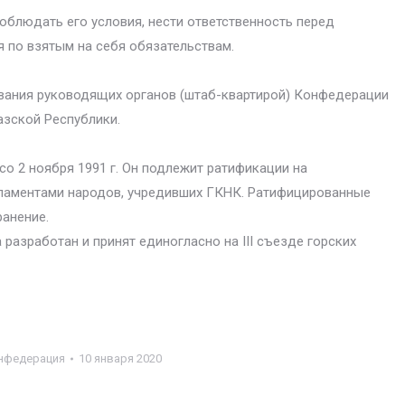
блюдать его условия, нести ответственность перед
 по взятым на себя обязательствам.
ания руководящих органов (штаб-квартирой) Конфедерации
азской Республики.
. со 2 ноября 1991 г. Он подлежит ратификации на
ламентами народов, учредивших ГКНК. Ратифицированные
анение.
азработан и принят единогласно на III съезде горских
нфедерация
10 января 2020