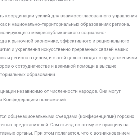
ь координации усилий для взаимосогласованного управления
ах и национально-территориальных образованиях региона,
ционирующего межреспубликанского социально-
ода к рыночной экономике, эффективного и рационального
вития и укрепления искусственно прерванных связей наших
ик и региона в целом, и с этой целью входят с предложениями
оров о сотрудничестве и взаимной помощи в высшие
ториальных образований.
иации независимо от численности народов. Они могут
ми Конфедерацией полномочий.
тся общенациональными съездами (конференциями) горских
чных представителей. Сам съезд по этому же принципу на
ивные органы. При этом полагается, что с возникновением