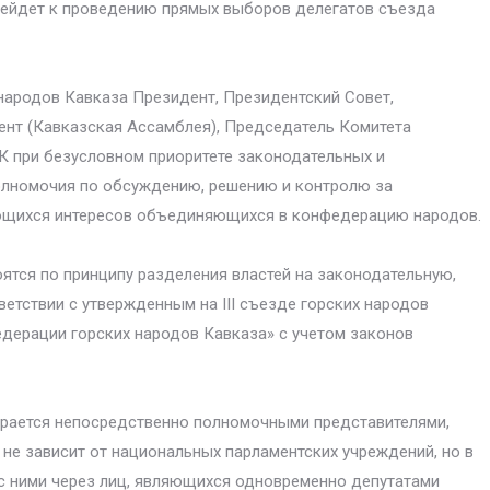
ейдет к проведению прямых выборов делегатов съезда
ародов Кавказа Президент, Президентский Совет,
ент (Кавказская Ассамблея), Председатель Комитета
 при безусловном приоритете законодательных и
олномочия по обсуждению, решению и контролю за
сающихся интересов объединяющихся в конфедерацию народов.
ятся по принципу разделения властей на законодательную,
етствии с утвержденным на III съезде горских народов
дерации горских народов Кавказа» с учетом законов
ирается непосредственно полномочными представителями,
не зависит от национальных парламентских учреждений, но в
с ними через лиц, являющихся одновременно депутатами