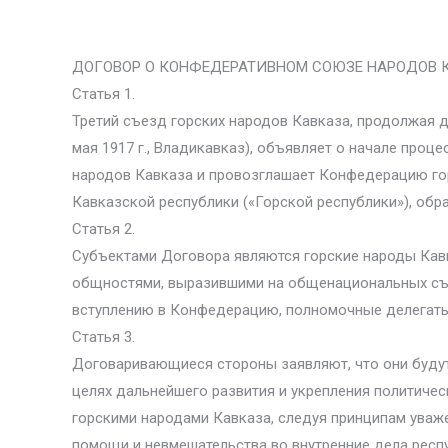
ДОГОВОР О КОНФЕДЕРАТИВНОМ СОЮЗЕ НАРОДОВ 
Статья 1.
Третий съезд горских народов Кавказа, продолжая 
мая 1917 г., Владикавказ), объявляет о начале проц
народов Кавказа и провозглашает Конфедерацию го
Кавказской республики («Горской республики»), обра
Статья 2.
Субъектами Договора являются горские народы Кав
общностями, выразившими на общенациональных съе
вступлению в Конфедерацию, полномочные делегаты
Статья 3.
Договаривающиеся стороны заявляют, что они будут 
целях дальнейшего развития и укрепления политичес
горскими народами Кавказа, следуя принципам уваже
помощи и невмешательства во внутренние дела респ