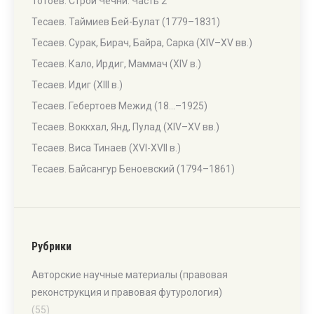
Тотоев. Строй Чечни. Часть 2
Тесаев. Таймиев Бей-Булат (1779–1831)
Тесаев. Сурак, Бирач, Байра, Сарка (XIV–XV вв.)
Тесаев. Кало, Ирдиг, Маммач (XIV в.)
Тесаев. Идиг (XIII в.)
Тесаев. Гебертоев Межид (18…–1925)
Тесаев. Воккхал, Янд, Пулад (XIV–XV вв.)
Тесаев. Виса Тинаев (XVI-XVII в.)
Тесаев. Байсангур Беноевский (1794–1861)
Рубрики
Авторские научные материалы (правовая
реконструкция и правовая футурология)
(55)