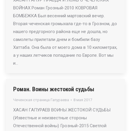
ХАСАН ГАПУР ПРАВДА И ЛОЖЬ О ЧЕЧЕНСКИХ
ВОЙНАХ Роман Грозный-2010 КОВРОВАЯ
БОМБЕЖКА Был весенний мартовский вечер.
Вторая чеченская громыхала где-то в Грозном, до
нашего предгорного района еще не дошла, но
самолеты прилетали днем и бомбили базу
Хаттаба. Она была от моего дома в 10 километрах,
а у наших летчиков попадание по Европе. Вот мы
и…
Роман. Воины жестокой судьбы
Чеченская страница Гапураева
8 мая 2017
ХАСАН ГАПУРАЕВ ВОИНЫ ЖЕСТОКОЙ СУДЬБЫ
(Известные и неизвестные стороны
Отечественной войны) Грозный-2015 Светлой