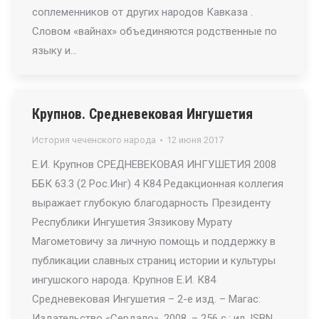
соплеменников от других народов Кавказа .
Словом «вайнах» объединяются родственные по
языку и…
Крупнов. Средневековая Ингушетия
История чеченского народа
12 июня 2017
Е.И. Крупнов СРЕДНЕВЕКОВАЯ ИНГУШЕТИЯ 2008
ББК 63.3 (2 Рос.Инг) 4 К84 Редакционная коллегия
выражает глубокую благодарность Президенту
Республики Ингушетия Зязикову Мурату
Магометовичу за личную помощь и поддержку в
публикации славных страниц истории и культуры
ингушского народа. Крупнов Е.И. К84
Средневековая Ингушетия – 2-е изд. – Магас:
Издательство «Сердало», 2008. – 256 с.: ил. ISBN