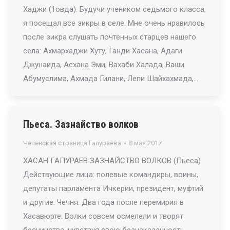
Хаджи (1овда). Будучи учеником седьмого класса,
я посещал все зикры в селе. Мне очень нравилось
после зикра слушать почтенных старцев нашего
села: Ахмархаджи Хуту, Ганди Хасана, Адаги
Джунаида, Асхана Эми, Вахаби Халада, Ваши
Абумуслима, Ахмада Гилани, Лепи Шайхахмада,…
Пьеса. Зазнайство волков
Чеченская страница Гапураева
8 мая 2017
ХАСАН ГАПУРАЕВ ЗАЗНАЙСТВО ВОЛКОВ (Пьеса)
Действующие лица: полевые командиры, воины,
депутаты парламента Ичкерии, президент, муфтий
и другие. Чечня. Два года после перемирия в
Хасавюрте. Волки совсем осмелели и творят